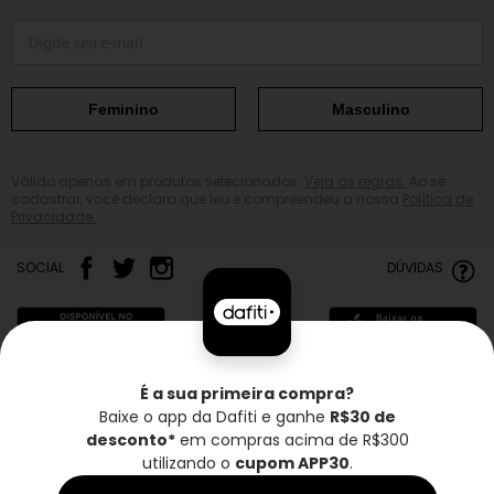
Feminino
Masculino
Válido apenas em produtos selecionados.
Veja as regras.
Ao se
cadastrar, você declara que leu e compreendeu a nossa
Política de
Privacidade.
SOCIAL
DÚVIDAS
É a sua primeira compra?
Baixe o app da Dafiti e ganhe
R$30 de
Frete grátis*
Troca grátis
Entrega rápida
desconto*
em compras acima de R$300
utilizando o
cupom APP30
.