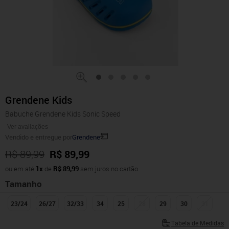
Grendene Kids
Babuche Grendene Kids Sonic Speed
Ver avaliações
Vendido e entregue por
Grendene
R$ 89,99
R$ 89,99
ou em até
1x
de
R$ 89,99
sem juros no cartão
Tamanho
23/24
26/27
32/33
34
25
28
29
30
31
Tabela de Medidas