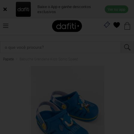
Baixe o App e ganhe descontos
Ver no app
exclusivos
Papete
Babuche Grendene Kids Sonic Speed