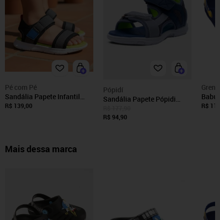
Pé com Pé
Grend
Pópidí
Sandália Papete Infantil
Babuc
Sandália Papete Pópidi
Masculina Pé com Pé
Grend
R$ 139,00
R$ 119
Infantil Masculino Azul
R$ 177,90
Menino Casual Escolar
Marinho
R$ 94,90
Confortável Leve Preto
Mais dessa marca