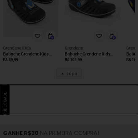
Grendene Kids
Grendene
Grend
Babuche Grendene Kids
Babuche Grendene Kids
Babuc
Sonic Speed Preto
Sonic Speed 22594
Sonic
R$ 89,99
R$ 104,99
R$ 104
Grendene Preto
Grend
Topo
PUBLICIDADE
GANHE R$30
NA PRIMEIRA COMPRA!