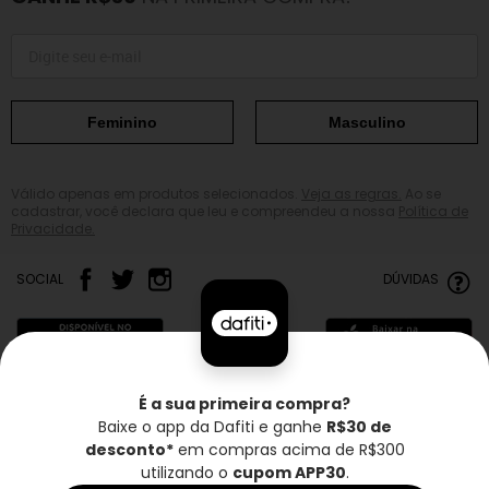
Feminino
Masculino
Válido apenas em produtos selecionados.
Veja as regras.
Ao se
cadastrar, você declara que leu e compreendeu a nossa
Política de
Privacidade.
SOCIAL
DÚVIDAS
É a sua primeira compra?
Baixe o app da Dafiti e ganhe
R$30 de
Frete grátis*
Troca grátis
Entrega rápida
desconto*
em compras acima de R$300
utilizando o
cupom APP30
.