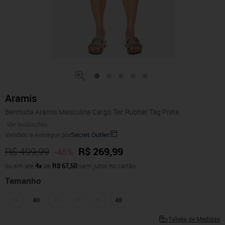
Aramis
Bermuda Aramis Masculina Cargo Tec Rubber Tag Preta
Ver avaliações
Vendido e entregue por
Secret Outlet
R$ 499,99
R$ 269,99
-46%
ou em até
4x
de
R$ 67,50
sem juros no cartão
Tamanho
38
40
42
44
46
48
Tabela de Medidas