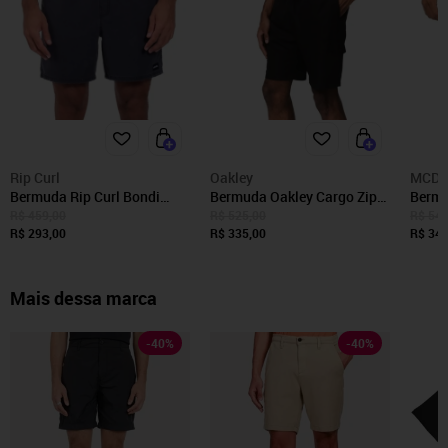
Rip Curl
Oakley
MCD
Bermuda Rip Curl Bondi
Bermuda Oakley Cargo Zip
Berm
Volley SM25 Masculina
Shorts 21" WT26 Masculina
SM25 
R$ 459,00
R$ 525,00
R$ 541
Preto
R$ 293,00
Blackout
R$ 335,00
R$ 346
Mais dessa marca
-
40
%
-
40
%