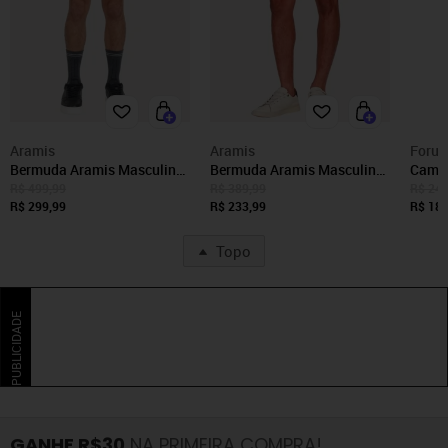
Aramis
Aramis
Foru
Bermuda Aramis Masculina
Bermuda Aramis Masculina
Camis
Cargo Tec Black Preta
Chino Cotton Sarja Tag
New B
R$ 499,99
R$ 389,99
R$ 249
R$ 299,99
Areia
R$ 233,99
R$ 189
Topo
PUBLICIDADE
GANHE R$30
NA PRIMEIRA COMPRA!