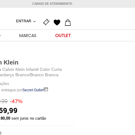
CANAIS DE ATENDIMENTO
ENTRAR
O
MARCAS
OUTLET
n Klein
Calvin Klein Infantil Color Curta
ardarço Branco/Branco Branca
iações
 entregue por
Secret Outlet
,99
-47%
59,99
 80,00
sem juros no cartão
O