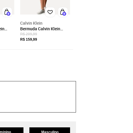
Calvin Klein
ein
Bermuda Calvin Klein
a Paper
Infantil Color Curta Paper
R$ 209,99
TAG CK Caqui Claro
R$ 159,99
minino
Masculino