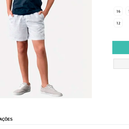
16
12
AÇÕES