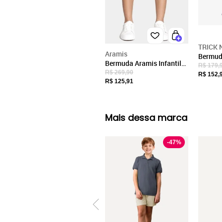
TRICK 
Aramis
Bermuda
Bermuda Aramis Infantil
Com Ela
R$ 179,
Sarja Chino Marinho
R$ 269,90
Azul
R$ 152,
R$ 125,91
Mais dessa marca
-
47
%