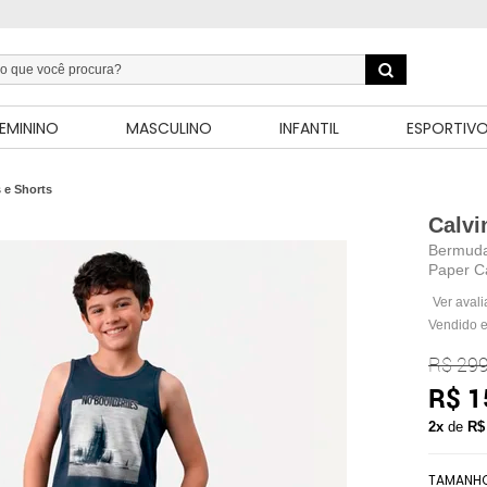
EMININO
MASCULINO
INFANTIL
ESPORTIV
 e Shorts
Calvi
Bermuda 
Paper C
Ver aval
Vendido e
R$ 299
R$ 1
2x
de
R$
TAMANH