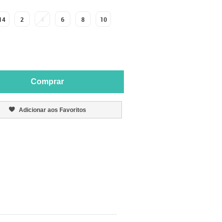
14
2
4
6
8
10
Comprar
Adicionar aos Favoritos