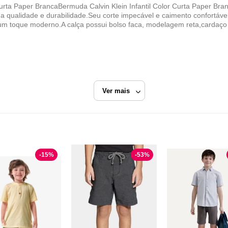
Curta Paper BrancaBermuda Calvin Klein Infantil Color Curta Paper Bran
a qualidade e durabilidade.Seu corte impecável e caimento confortável 
um toque moderno.A calça possui bolso faca, modelagem reta,cardaço 
Ver mais
ein
Branco
-
15
%
-
53
%
Secret Outlet
Razão Social
SECRET SHOP COMERCIO DE MODA