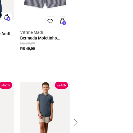
Vitrine Madri
fantil
Bermuda Moletinho
za
Infantil Masculina
R$ 79,90
Listrada
R$ 49,90
-
47
%
-
24
%