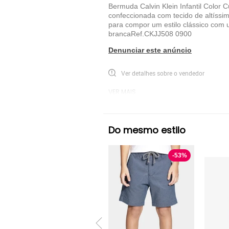
Bermuda Calvin Klein Infantil Color 
confeccionada com tecido de altíssim
para compor um estilo clássico com 
brancaRef.CKJJ508 0900
Denunciar este anúncio
Ver detalhes sobre o vendedor
VER MAIS
Calvin Klein
Bermudas e Shorts Calvin Kl
Do mesmo estilo
-
53
%