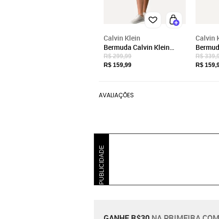
Calvin Klein
Calvin 
Bermuda Calvin Klein
Bermuda
Infantil Color Curta Paper
Infanti
R$ 299,99
R$ 339,
Amarelo Claro
Back L
R$ 159,99
R$ 159,
AVALIAÇÕES
PUBLICIDADE
GANHE R$30
NA PRIMEIRA COM