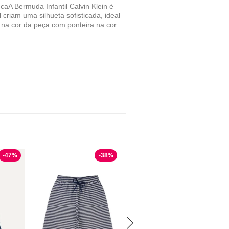
caA Bermuda Infantil Calvin Klein é
criam uma silhueta sofisticada, ideal
na cor da peça com ponteira na cor
-
47
%
-
38
%