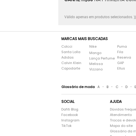
Válido apenas em produtos selecionados.
V
MARCAS MAIS BUSCADAS
Colcci
Nike
Puma
Santa Lolla
Fila
Mango
Adidas
Reserva
Lança Perfume
Calvin Klein
GAP
Melissa
Capodarte
Ellus
Vizzano
•
•
•
•
Glossário de moda
A
B
C
D
SOCIAL
AJUDA
Dafiti Blog
Dúvidas frequ
Facebook
Atendimento
Instagram
Trocas e devo
TikTok
Mapa do site
Glossário da 