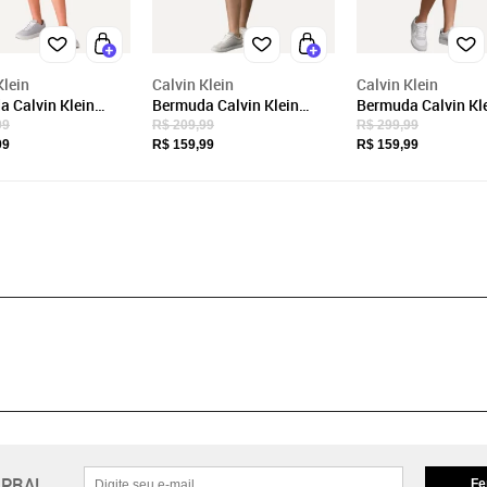
Klein
Calvin Klein
Calvin Klein
 Calvin Klein
Bermuda Calvin Klein
Bermuda Calvin Kl
l Color Curta Paper
Infantil Color Curta Paper
Infantil Color Curt
99
R$ 209,99
R$ 299,99
ogo "CK" Branca
Caqui Claro
Azul Marinho
99
R$ 159,99
R$ 159,99
PRA!
Fe