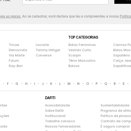
eja as regras.
Ao se cadastrar, você declara que leu e compreendeu a nossa
Polític
TOP CATEGORIAS
Tricae
Lacoste
Botas Femininas
Camisa Po
Democrata
Tommy Hilfiger
Vestido Curto
Botas Mas
Via Marte
Converse
Scarpin
Sapatênis
Forum
Tênis Masculino
Calça Jea
Ray-Ban
Bolsas
Sapatilha
•
•
•
•
•
•
•
•
•
•
•
•
•
•
•
E
F
G
H
I
J
K
L
M
N
O
P
Q
R
S
DAFITI
entes
Acessibilidade
Sustentabilidade
Sobre Dafiti
Programa de afili
luções
Institucional
Política de privac
Trabalhe conosco
Contrato de comp
moda
Nossos fornecedores
É seguro comprar n