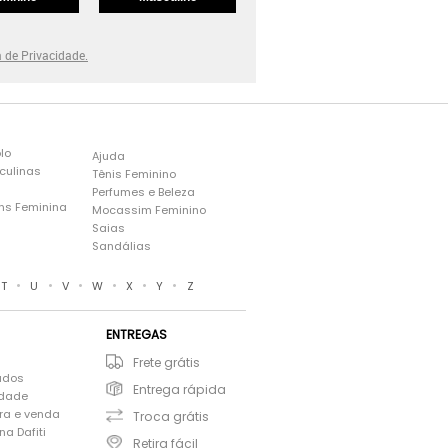
a de Privacidade.
lo
Ajuda
culinas
Tênis Feminino
Perfumes e Beleza
ns Feminina
Mocassim Feminino
s
Saias
Sandálias
•
•
•
•
•
•
T
U
V
W
X
Y
Z
ENTREGAS
Frete grátis
ados
Entrega rápida
idade
ra e venda
Troca grátis
a Dafiti
Retira fácil