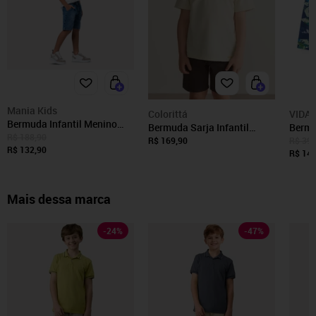
Mania Kids
Colorittá
VIDA
Bermuda Infantil Menino
Bermuda Sarja Infantil
Bermu
Jogger Mania Kids
R$ 188,90
Menino Bolsos Colorittá
Folha
R$ 169,90
R$ 39,
R$ 132,90
Marrom
R$ 14,
Mais dessa marca
-
24
%
-
47
%