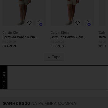
Calvin Klein
Calvin Klein
Calvin
Bermuda Calvin Klein
Bermuda Calvin Klein
Bermu
Infantil Color Curta Paper
Infantil Color Curta Paper
Infant
R$ 209,99
R$ 299,99
R$ 299
Caqui Claro
R$ 159,99
Amarelo Claro
R$ 159,99
Azul 
R$ 159
Topo
PUBLICIDADE
GANHE R$30
NA PRIMEIRA COMPRA!