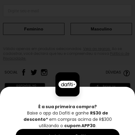
Feminino
Masculino
Válido apenas em produtos selecionados.
Veja as regras.
Ao se
cadastrar, você declara que leu e compreendeu a nossa
Política de
Privacidade.
SOCIAL
DÚVIDAS
É a sua primeira compra?
Baixe o app da Dafiti e ganhe
R$30 de
Frete grátis*
Troca grátis
Entrega rápida
desconto*
em compras acima de R$300
utilizando o
cupom APP30
.