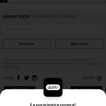
GANHE R$30
NA PRIMEIRA COMPRA!
Feminino
Masculino
Válido apenas em produtos selecionados.
Veja as regras.
Ao se
cadastrar, você declara que leu e compreendeu a nossa
Política de
Privacidade.
SOCIAL
DÚVIDAS
É a sua primeira compra?