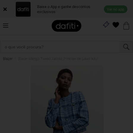
Baixe o App e ganhe descontos
Ver no app
exclusivos
Blazer
Blazer Mango Tweed Xadrez Príncipe de Gales Azul