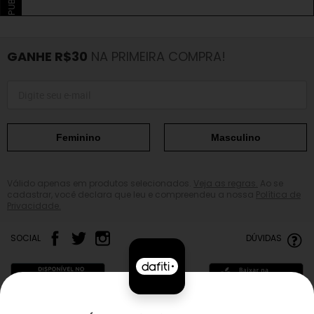
GANHE R$30
NA PRIMEIRA COMPRA!
Feminino
Masculino
Válido apenas em produtos selecionados.
Veja as regras.
Ao se
cadastrar, você declara que leu e compreendeu a nossa
Política de
Privacidade.
SOCIAL
DÚVIDAS