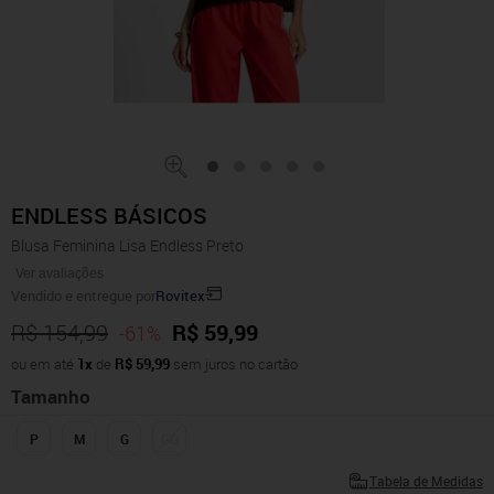
ENDLESS BÁSICOS
Blusa Feminina Lisa Endless Preto
Ver avaliações
Vendido e entregue por
Rovitex
R$ 154,99
R$ 59,99
-61%
ou em até
1x
de
R$ 59,99
sem juros no cartão
Tamanho
P
M
G
GG
Tabela de Medidas