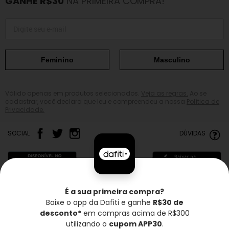
GANHE R$30
NA PRIMEIRA COMPRA!
Feminino
Masculino
Válido apenas em produtos selecionados.
Veja as regras.
Ao se
cadastrar, você declara que leu e compreendeu a nossa
Política de
Privacidade.
SOCIAL
DÚVIDAS
É a sua primeira compra?
Baixe o app da Dafiti e ganhe
R$30 de
Frete grátis*
Troca grátis
Entrega rápida
desconto*
em compras acima de R$300
utilizando o
cupom APP30
.