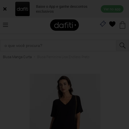
Baixe o App e ganhe descontos
Ver no app
exclusivos
Blusa Manga Curta
Blusa Feminina Lisa Endless Preto