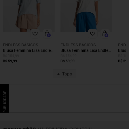
ENDLESS BÁSICOS
ENDLESS BÁSICOS
ENDL
Blusa Feminina Lisa Endless
Blusa Feminina Lisa Endless
Blusa
Azul
Bege
Endle
R$ 154,99
R$ 154,99
R$ 154
R$ 59,99
R$ 59,99
R$ 59,
Topo
PUBLICIDADE