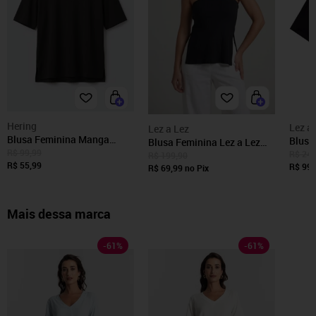
Hering
Lez a
Lez a Lez
Blusa Feminina Manga
Blusa
Blusa Feminina Lez a Lez
Curta Em Viscose Hering
R$ 99,99
Lisa 
R$ 249
Canelada Preta
R$ 199,90
R$ 55,99
R$ 99,
R$ 69,99
no Pix
Mais dessa marca
-
61
%
-
61
%