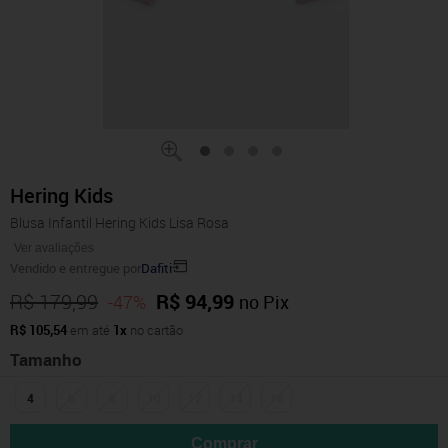
Hering Kids
Blusa Infantil Hering Kids Lisa Rosa
Ver avaliações
Vendido e entregue por
Dafiti
R$ 179,99
R$ 94,99
-47%
no Pix
R$ 105,54
em até
1x
no cartão
Tamanho
4
6
8
10
12
14
16
Comprar