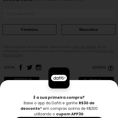
Feminino
Masculino
Válido apenas em produtos selecionados.
Veja as regras.
Ao se
cadastrar, você declara que leu e compreendeu a nossa
Política de
Privacidade.
SOCIAL
DÚVIDAS
É a sua primeira compra?
Baixe o app da Dafiti e ganhe
R$30 de
Frete grátis*
Troca grátis
Entrega rápida
desconto*
em compras acima de R$300
utilizando o
cupom APP30
.