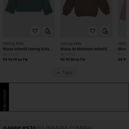
Hering Kids
Hering Kids
Herin
Blusa Infantil Hering Kids
Blusa de Moletom Infantil
Blusa
Lisa Verde
Hering Kids Lisa Marrom
Herin
R$ 179,99
R$ 139,99
R$ 129
R$ 94,99
no Pix
R$ 99,99
no Pix
R$ 99,
Topo
PUBLICIDADE
GANHE R$30
NA PRIMEIRA COMPRA!