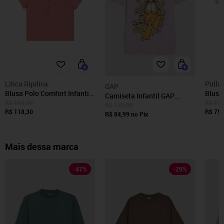
Lilica Ripilica
Pulla 
GAP
Blusa Polo Comfort Infantil
Blusa J
Camiseta Infantil GAP
Menina Lilica Ripilica
R$ 169,00
R$ 108
Garfield Rosa
R$ 179,90
R$ 118,30
R$ 75,
R$ 84,99
no Pix
Mais dessa marca
-
47
%
-
29
%