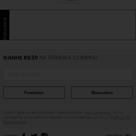
PUBLICIDADE
GANHE R$30
NA PRIMEIRA COMPRA!
Feminino
Masculino
Válido apenas em produtos selecionados.
Veja as regras.
Ao se
cadastrar, você declara que leu e compreendeu a nossa
Política de
Privacidade.