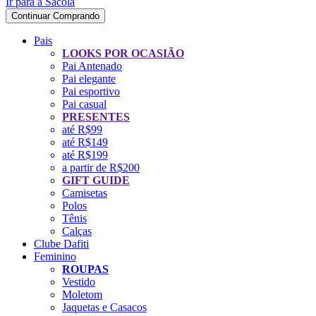
Ir para a Sacola
Continuar Comprando
Pais
LOOKS POR OCASIÃO
Pai Antenado
Pai elegante
Pai esportivo
Pai casual
PRESENTES
até R$99
até R$149
até R$199
a partir de R$200
GIFT GUIDE
Camisetas
Polos
Tênis
Calças
Clube Dafiti
Feminino
ROUPAS
Vestido
Moletom
Jaquetas e Casacos