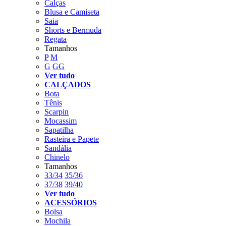
Calças
Blusa e Camiseta
Saia
Shorts e Bermuda
Regata
Tamanhos
P
M
G
GG
Ver tudo
CALÇADOS
Bota
Tênis
Scarpin
Mocassim
Sapatilha
Rasteira e Papete
Sandália
Chinelo
Tamanhos
33/34
35/36
37/38
39/40
Ver tudo
ACESSÓRIOS
Bolsa
Mochila