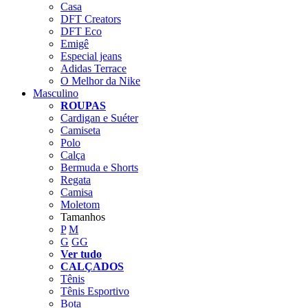
Casa
DFT Creators
DFT Eco
Emigê
Especial jeans
Adidas Terrace
O Melhor da Nike
Masculino
ROUPAS
Cardigan e Suéter
Camiseta
Polo
Calça
Bermuda e Shorts
Regata
Camisa
Moletom
Tamanhos
P
M
G
GG
Ver tudo
CALÇADOS
Tênis
Tênis Esportivo
Bota