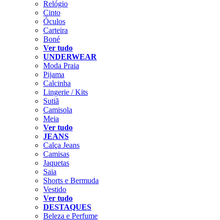
Relógio
Cinto
Óculos
Carteira
Boné
Ver tudo
UNDERWEAR
Moda Praia
Pijama
Calcinha
Lingerie / Kits
Sutiã
Camisola
Meia
Ver tudo
JEANS
Calça Jeans
Camisas
Jaquetas
Saia
Shorts e Bermuda
Vestido
Ver tudo
DESTAQUES
Beleza e Perfume