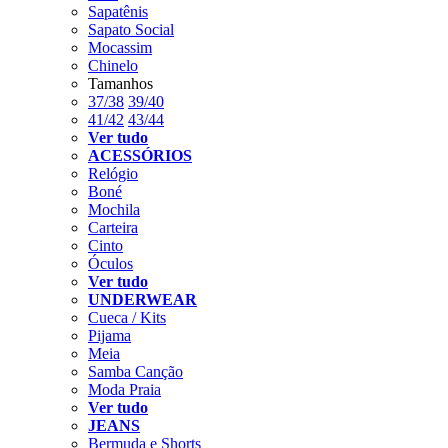
Sapatênis
Sapato Social
Mocassim
Chinelo
Tamanhos
37/38
39/40
41/42
43/44
Ver tudo
ACESSÓRIOS
Relógio
Boné
Mochila
Carteira
Cinto
Óculos
Ver tudo
UNDERWEAR
Cueca / Kits
Pijama
Meia
Samba Canção
Moda Praia
Ver tudo
JEANS
Bermuda e Shorts