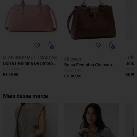
STAR SHOP MULTIMARCAS
LUÍSA
Chenson
Bolsa Feminina De Ombro
Bolsa
Bolsa Feminina Chenson
Casual Elegante Grande Baú
Shopp
R$ 229,90
R$ 269
Versátil Atemporal 3485572
R$ 514,90
Alça Transversal Tiracolo
R$ 99,98
Traba
R$ 99,
Café
R$ 387,90
Espaç
Elega
Mais dessa marca