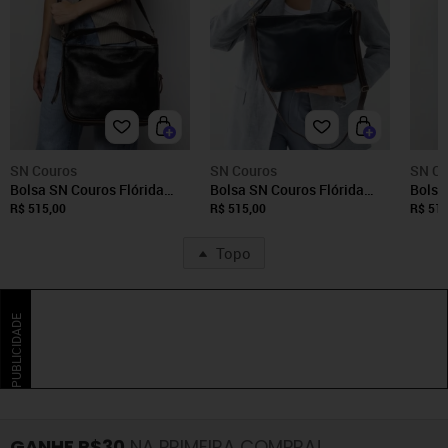
SN Couros
SN Couros
SN Co
Bolsa SN Couros Flórida
Bolsa SN Couros Flórida
Bolsa
Preta/Marrom
Azul/Marrom
Cara
R$ 515,00
R$ 515,00
R$ 515
Topo
PUBLICIDADE
GANHE R$30
NA PRIMEIRA COMPRA!