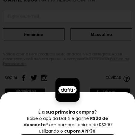
Feminino
Masculino
Válido apenas em produtos selecionados.
Veja as regras.
Ao se
cadastrar, você declara que leu e compreendeu a nossa
Política de
Privacidade.
SOCIAL
DÚVIDAS
É a sua primeira compra?
Baixe o app da Dafiti e ganhe
R$30 de
Frete grátis*
Troca grátis
Entrega rápida
desconto*
em compras acima de R$300
utilizando o
cupom APP30
.