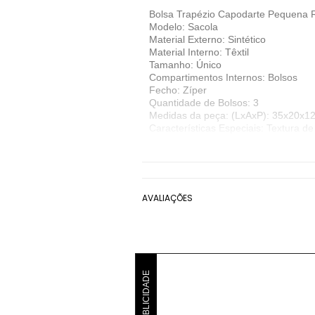
Bolsa Trapézio Capodarte Pequena R
Modelo: Sacola
Material Externo: Sintético
Material Interno: Têxtil
Tamanho: Único
Compartimentos Internos: Bolsos
Fecho: Zíper
Quantidade de Bolsos: 3
Medidas da peça: (LxAxP): 35x20x1
Características Especiais: Textura d
Denunciar este anúncio
Ver detalhes sobre o vendedor
AVALIAÇÕES
VER MAIS
Capodarte
Bolsa Sacola Capodarte
PUBLICIDADE