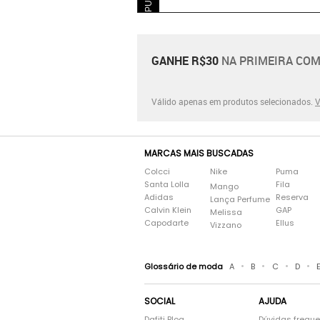
GANHE R$30
NA PRIMEIRA COM
Válido apenas em produtos selecionados.
V
MARCAS MAIS BUSCADAS
Colcci
Nike
Puma
Santa Lolla
Fila
Mango
Adidas
Reserva
Lança Perfume
Calvin Klein
GAP
Melissa
Capodarte
Ellus
Vizzano
•
•
•
•
Glossário de moda
A
B
C
D
SOCIAL
AJUDA
Dafiti Blog
Dúvidas frequ