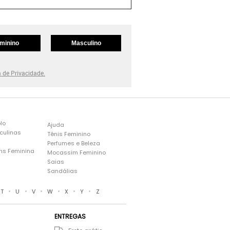
minino
Masculino
a de Privacidade.
lo
Ajuda
culinas
Tênis Feminino
Perfumes e Beleza
ns Feminina
Mocassim Feminino
s
Saias
Sandálias
•
•
•
•
•
•
T
U
V
W
X
Y
Z
ENTREGAS