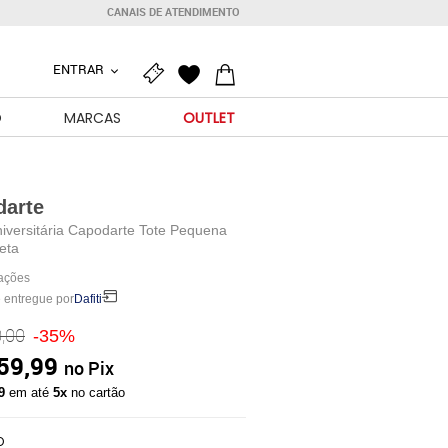
CANAIS DE ATENDIMENTO
ENTRAR
O
MARCAS
OUTLET
darte
iversitária Capodarte Tote Pequena
eta
iações
 entregue por
Dafiti
,00
-35%
59,99
no Pix
99
em até
5x
no cartão
O