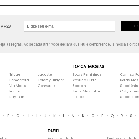
PRA!
Fe
eja as regras.
Ao se cadastrar, você declara que leu e compreendeu a nossa
Polític
TOP CATEGORIAS
Tricae
Lacoste
Botas Femininas
Camisa Po
Democrata
Tommy Hilfiger
Vestido Curto
Botas Mas
Via Marte
Converse
Scarpin
Sapatênis
Forum
Tênis Masculino
Calça Jea
Ray-Ban
Bolsas
Sapatilha
•
•
•
•
•
•
•
•
•
•
•
•
•
•
•
E
F
G
H
I
J
K
L
M
N
O
P
Q
R
S
DAFITI
entes
Acessibilidade
Sustentabilidade