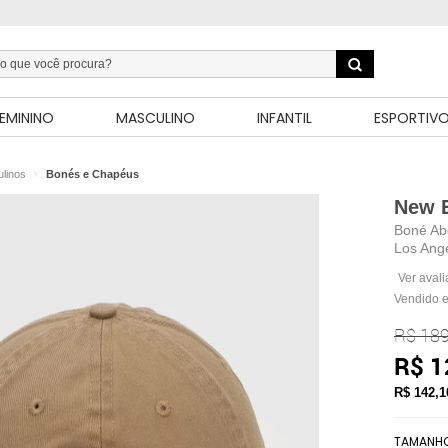
EMININO
MASCULINO
INFANTIL
ESPORTIV
linos
Bonés e Chapéus
New 
Boné Ab
Los Ang
Ver aval
Vendido e
R$ 189
R$ 1
R$ 142,
TAMANH