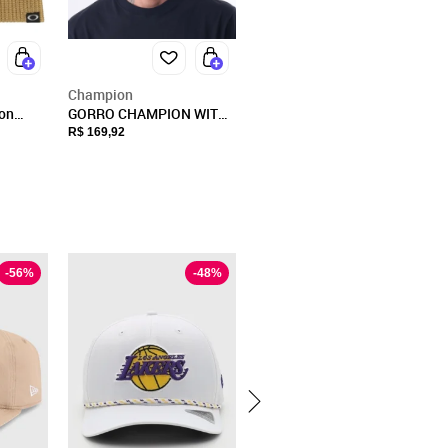
Champion
ion
GORRO CHAMPION WITH
le
CUFF
R$ 169,92
-
56
%
-
48
%