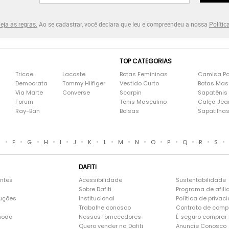
eja as regras.
Ao se cadastrar, você declara que leu e compreendeu a nossa
Polític
TOP CATEGORIAS
Tricae
Lacoste
Botas Femininas
Camisa Po
Democrata
Tommy Hilfiger
Vestido Curto
Botas Mas
Via Marte
Converse
Scarpin
Sapatênis
Forum
Tênis Masculino
Calça Jea
Ray-Ban
Bolsas
Sapatilha
•
•
•
•
•
•
•
•
•
•
•
•
•
•
•
E
F
G
H
I
J
K
L
M
N
O
P
Q
R
S
DAFITI
entes
Acessibilidade
Sustentabilidade
Sobre Dafiti
Programa de afili
luções
Institucional
Política de privac
Trabalhe conosco
Contrato de comp
moda
Nossos fornecedores
É seguro comprar n
Quero vender na Dafiti
Anuncie Conosco