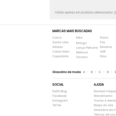
Válido apenas em produtos selecionados.
V
MARCAS MAIS BUSCADAS
Colcci
Nike
Puma
Santa Lolla
Fila
Mango
Adidas
Reserva
Lança Perfume
Calvin Klein
GAP
Melissa
Capodarte
Ellus
Vizzano
•
•
•
•
Glossário de moda
A
B
C
D
SOCIAL
AJUDA
Dafiti Blog
Dúvidas frequ
Facebook
Atendimento
Instagram
Trocas e devo
TikTok
Mapa do site
Glossário da 
Termos de uso