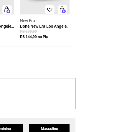
New Era
Angeles
Boné New Era Los Angeles
Lakers Aba Curva Branco
R$ 279,90
R$ 144,99
no Pix
minino
Masculino