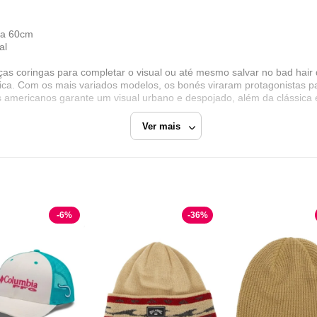
ia 60cm
al
coringas para completar o visual ou até mesmo salvar no bad hair 
ca. Com os mais variados modelos, os bonés viraram protagonistas par
s americanos garante um visual urbano e despojado, além da clássica
Ver mais
te-americano, mantendo uma cultura de inovação, a New Era tem for
a completar seu guarda-roupa casual e outfit de maneira autêntica e
onfortável e garante muita comodidade, representando mais do que um
transcendem o tempo, cultura, esporte e moda, a New Era é vista com
as, músicos e atletas tem vestido hoje.
-
6
%
-
36
%
Dafiti
Razão Social
Bege
Bones e Gorros
Dafiti Group