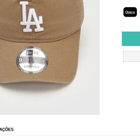
Único
AÇÕES