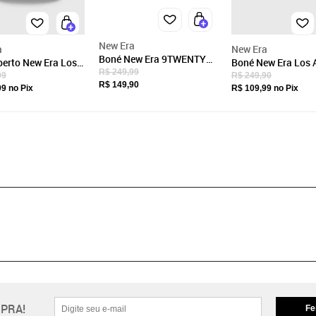
New Era
a
New Era
Boné New Era 9TWENTY
erto New Era Los
Boné New Era Los 
MLB Los Angeles Dodgers
R$ 249,99
s Dodgers Aba
Dodgers Bege
99
R$ 249,90
Aba Curva Kaki
R$ 149,90
reto
99
no Pix
R$ 109,99
no Pix
PRA!
Fe