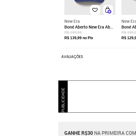
New Era
New Er
Boné Aberto New Era Aba
Boné Ab
Curva Permanente Los
Angele
R$ 189,98
R$ 189,
Angeles Dodgers Azul-
Curva P
R$ 139,99
no Pix
R$ 129,
Marinho
AVALIAÇÕES
PUBLICIDADE
GANHE R$30
NA PRIMEIRA COM