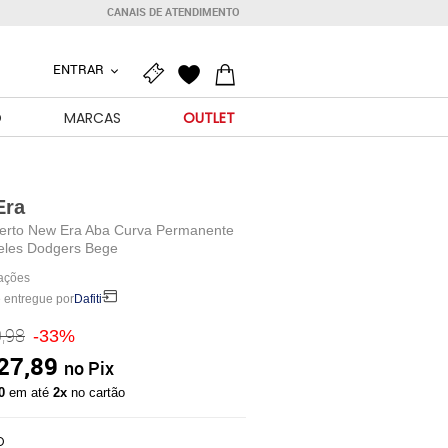
CANAIS DE ATENDIMENTO
ENTRAR
O
MARCAS
OUTLET
Era
erto New Era Aba Curva Permanente
eles Dodgers Bege
iações
 entregue por
Dafiti
,98
-33%
27,89
no Pix
10
em até
2x
no cartão
O