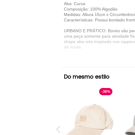
Aba: Curva
Composição: 100% Algodão
Medidas: Altura 15cm x Circunferênc
Características: Possui bordado front
URBANO E PRÁTICO: Bonés são peças 
uma peça somente para atividade físi
shape aba reta inspirado nos rapper
de moda.
Há mais de 100 anos no mercado nor
desenvolver produtos que vieram par
no corpo, que proporcionam toque c
em criar produtos de qualidade que 
Do mesmo estilo
descolada que as celebridades, artist
Denunciar este anúncio
-
36
%
Ver detalhes sobre o vendedor
VER MAIS
New Era
Bones e Gorros New Era