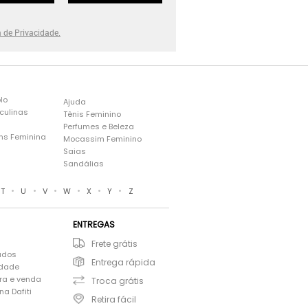
a de Privacidade.
lo
Ajuda
culinas
Tênis Feminino
Perfumes e Beleza
ns Feminina
Mocassim Feminino
s
Saias
Sandálias
•
•
•
•
•
•
T
U
V
W
X
Y
Z
ENTREGAS
Frete grátis
ados
Entrega rápida
idade
ra e venda
Troca grátis
a Dafiti
Retira fácil