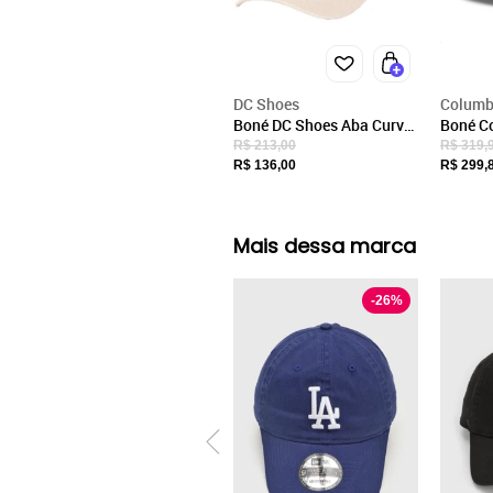
DC Shoes
Columb
Boné DC Shoes Aba Curva
Boné C
Sideline Strapback SM25
PFG Me
R$ 213,00
R$ 319,
Caqui
Branco
R$ 136,00
R$ 299,
Mais dessa marca
-
26
%