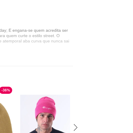
day; E engana-se quem acredita ser
a quem curte o estilo street. O
 e atemporal aba curva que nunca sai
te compromisso com projetar e
 moderna! Peças com ótimo caimento
 produto de qualidade. Com tradição
o uma marca icônica, com essência
-
36
%