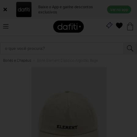
Baixe o App e ganhe descontos
Ver no app
exclusivos
Bonés e Chapéus
Boné Element Clássico Algodão Bege