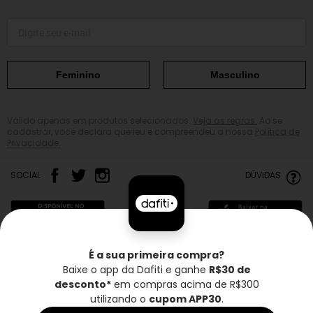
Feminino
Masculino
Válido apenas em produtos selecionados.
Veja as regras.
Ao se
cadastrar, você declara que leu e compreendeu a nossa
Política de
Privacidade.
SOCIAL
DÚVIDAS
É a sua primeira compra?
Baixe o app da Dafiti e ganhe
R$30 de
Frete grátis*
Troca grátis
Entrega rápida
desconto*
em compras acima de R$300
utilizando o
cupom APP30
.