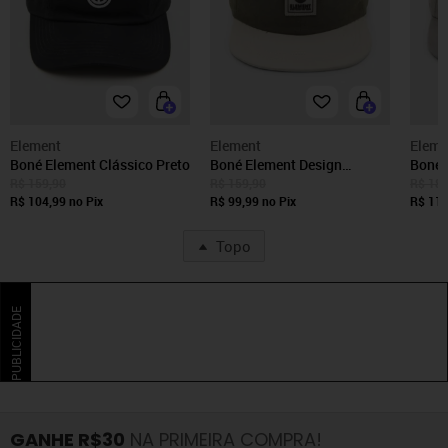
Element
Element
Eleme
Boné Element Clássico Preto
Boné Element Design
Boné 
Clássico Verde
Algod
R$ 159,90
R$ 159,90
R$ 189
R$ 104,99
no Pix
R$ 99,99
no Pix
R$ 119
Topo
PUBLICIDADE
GANHE R$30
NA PRIMEIRA COMPRA!