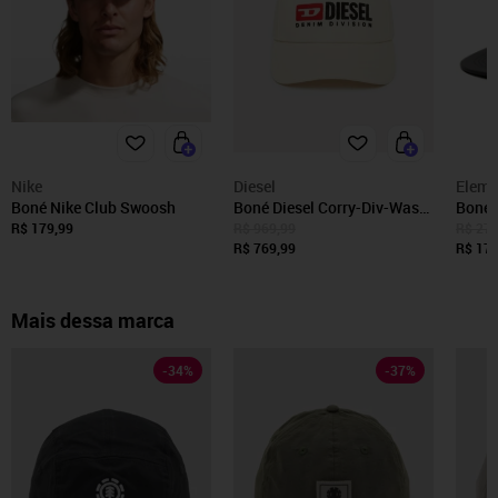
Nike
Diesel
Eleme
Boné Nike Club Swoosh
Boné Diesel Corry-Div-Wash
Boné 
A11356 Creme
Gizmo
R$ 179,99
R$ 969,99
R$ 279
R$ 769,99
R$ 178
Mais dessa marca
-
34
%
-
37
%