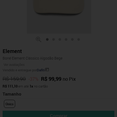
Element
Boné Element Clássico Algodão Bege
Ver avaliações
Vendido e entregue por
Dafiti
R$ 159,90
R$ 99,99
-37%
no Pix
R$ 111,10
em até
1x
no cartão
Tamanho
Único
Comprar