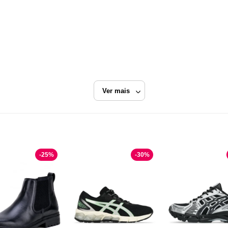
Ver mais
-
25
%
-
30
%
Mr. Gutt
Razão Social
MR GUTT INDUSTRIA E COMERCIO DE CALCA