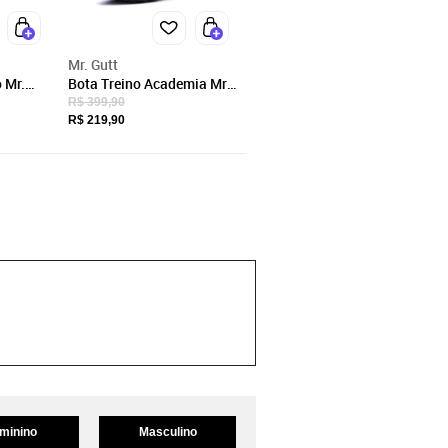
Mr. Gutt
 Mr.
Bota Treino Academia Mr.
Gutt Fitness Couro Preta e
R$ 399,90
Rosa
R$ 219,90
minino
Masculino