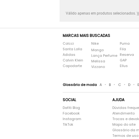
Válido apenas em produtos selecionados.
V
MARCAS MAIS BUSCADAS
Colcci
Nike
Puma
Santa Lolla
Fila
Mango
Adidas
Reserva
Lança Perfume
Calvin Klein
GAP
Melissa
Capodarte
Ellus
Vizzano
•
•
•
•
Glossário de moda
A
B
C
D
SOCIAL
AJUDA
Dafiti Blog
Dúvidas frequ
Facebook
Atendimento
Instagram
Trocas e devo
TikTok
Mapa do site
Glossário da 
Termos de uso