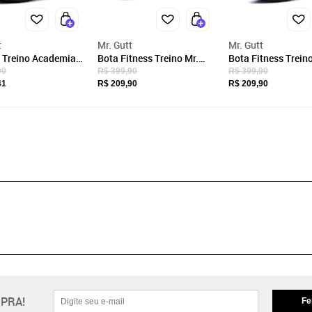
t
Mr. Gutt
Mr. Gutt
 Treino Academia
Bota Fitness Treino Mr.
Bota Fitness Treino
t Fitness Branco
Gutt Casual Preto
Gutt Casual Preto
90
R$ 399,90
R$ 399,90
eto
41
R$ 209,90
R$ 209,90
PRA!
Fe