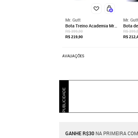
Mr. Gutt
Mr. Gut
Bota Treino Academia Mr.
Bota de
Gutt Fitness Couro Preta
Mr. Gut
R$ 399,90
R$ 399,
com Pr
R$ 219,90
R$ 212,
AVALIAÇÕES
PUBLICIDADE
GANHE R$30
NA PRIMEIRA COM