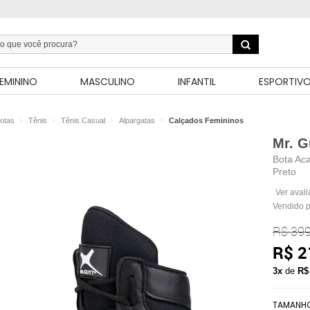
EMININO
MASCULINO
INFANTIL
ESPORTIV
otas
Tênis
Tênis Casual
Alpargatas
Calçados Femininos
Mr. G
Bota Aca
Preto
Ver aval
Vendido 
R$ 399
R$ 2
3x
de
R$
TAMANH