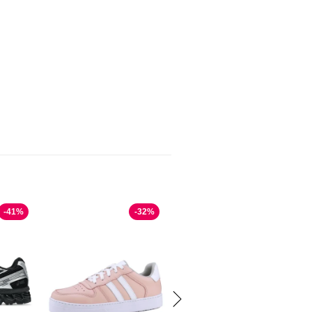
-
41
%
-
32
%
DOS