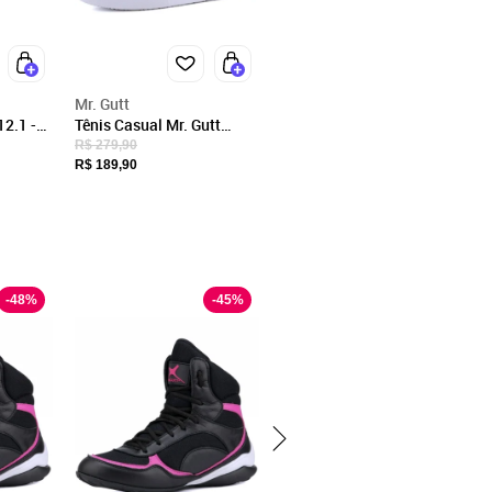
ra os pés. Ideal para o dia a dia,
.
Mr. Gutt
2.1 -
Tênis Casual Mr. Gutt
Couro Nude com Branco
R$ 279,90
R$ 189,90
arantido assim que você receberá
-
48
%
-
45
%