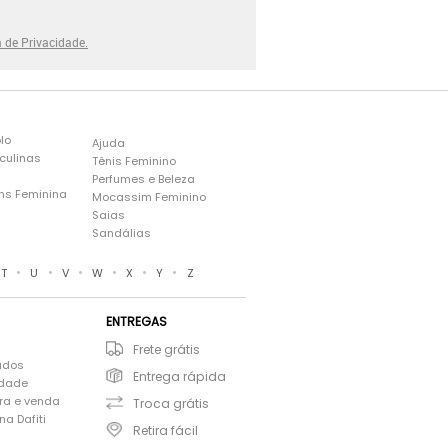
a de Privacidade.
lo
Ajuda
culinas
Tênis Feminino
Perfumes e Beleza
ns Feminina
Mocassim Feminino
s
Saias
Sandálias
•
•
•
•
•
•
T
U
V
W
X
Y
Z
ENTREGAS
Frete grátis
ados
Entrega rápida
idade
ra e venda
Troca grátis
a Dafiti
Retira fácil