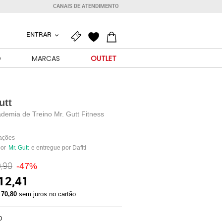
CANAIS DE ATENDIMENTO
ENTRAR
O
MARCAS
OUTLET
utt
demia de Treino Mr. Gutt Fitness
iações
por
Mr. Gutt
e entregue por Dafiti
,90
-47%
12,41
 70,80
sem juros no cartão
O