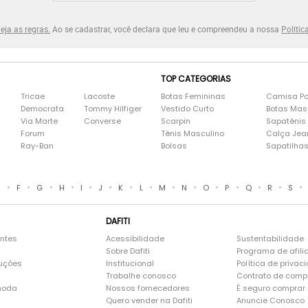
eja as regras.
Ao se cadastrar, você declara que leu e compreendeu a nossa
Polític
TOP CATEGORIAS
Tricae
Lacoste
Botas Femininas
Camisa Po
Democrata
Tommy Hilfiger
Vestido Curto
Botas Mas
Via Marte
Converse
Scarpin
Sapatênis
Forum
Tênis Masculino
Calça Jea
Ray-Ban
Bolsas
Sapatilha
•
•
•
•
•
•
•
•
•
•
•
•
•
•
•
E
F
G
H
I
J
K
L
M
N
O
P
Q
R
S
DAFITI
entes
Acessibilidade
Sustentabilidade
Sobre Dafiti
Programa de afili
luções
Institucional
Política de privac
Trabalhe conosco
Contrato de comp
moda
Nossos fornecedores
É seguro comprar n
Quero vender na Dafiti
Anuncie Conosco