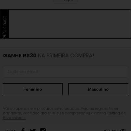
PUBLICIDADE
GANHE R$30
NA PRIMEIRA COMPRA!
Feminino
Masculino
Válido apenas em produtos selecionados.
Veja as regras.
Ao se
cadastrar, você declara que leu e compreendeu a nossa
Política de
Privacidade.