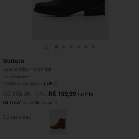
Bottero
Bota Bottero Fivela Preta
Ver avaliações
Vendido e entregue por
Dafiti
R$ 339,99
R$ 159,99
-53%
no Pix
R$ 177,77
em até
2x
no cartão
Outras cores