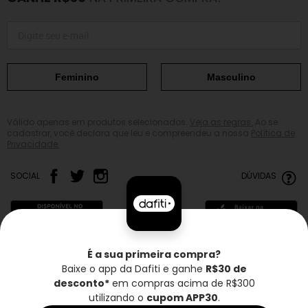
Feminino
Masculino
Válido apenas em produtos selecionados.
Veja as regras.
Ao se
cadastrar, você declara que leu e compreendeu a nossa
Política de
Privacidade.
SOCIAL
DÚVIDAS
É a sua primeira compra?
Baixe o app da Dafiti e ganhe
R$30 de
Frete grátis*
Troca grátis
Entrega rápida
desconto*
em compras acima de R$300
utilizando o
cupom APP30
.