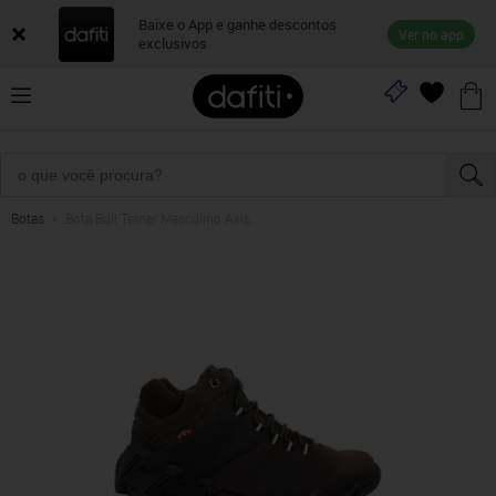
Baixe o App e ganhe descontos
Ver no app
exclusivos
Botas
Bota Bull Terrier Masculino Axis