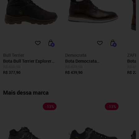
Bull Terrier
Democrata
ZAFR
Bota Bull Terrier Explorer
Bota Democrata
Bota 
Burnet Marrom Masculino
Metropolitan Clark
Chels
R$ 456,90
R$ 479,90
R$ 599
Marrom
R$ 377,90
Masculino - Marrom -
R$ 439,90
Zafre
R$ 229
Democrata
Mais dessa marca
-
13
%
-
13
%