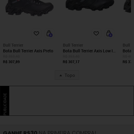
Bull Terrier
Bull Terrier
Bull T
Bota Bull Terrier Axis Preto
Bota Bull Terrier Axis Low Ii
Bota B
Preto
Burne
R$ 353,40
R$ 353,40
R$ 456
R$ 307,89
R$ 307,17
R$ 377
Topo
PUBLICIDADE
GANHE R$30
NA PRIMEIRA COMPRA!