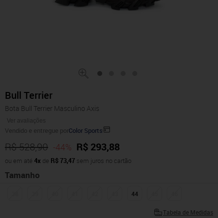
Bull Terrier
Bota Bull Terrier Masculino Axis
Ver avaliações
Vendido e entregue por
Color Sports
R$ 528,90
R$ 293,88
-44%
ou em até
4x
de
R$ 73,47
sem juros no cartão
Tamanho
38
39
40
41
42
43
44
45
46
Tabela de Medidas