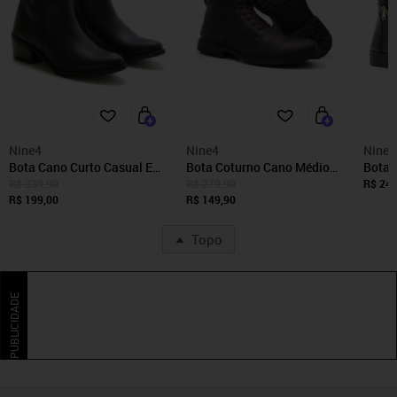
Nine4
Nine4
Nine4
Bota Cano Curto Casual Em
Bota Coturno Cano Médio
Bota 
Couro Macio Estilosa Dia a
Nine4 Casual Macio Estilosa
Cotur
R$ 339,90
R$ 279,90
R$ 249
Dia Preta
R$ 199,00
- Café
R$ 149,90
dia M
Topo
PUBLICIDADE