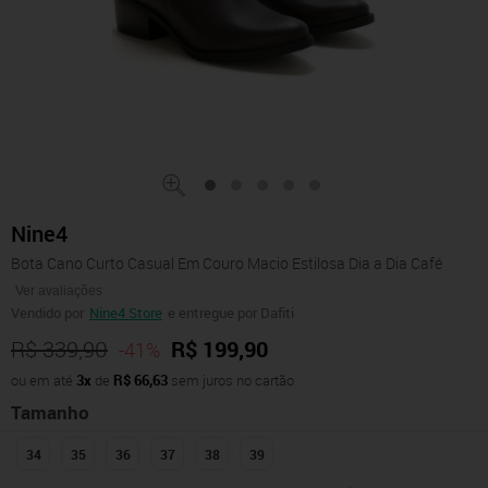
Nine4
Bota Cano Curto Casual Em Couro Macio Estilosa Dia a Dia Café
Ver avaliações
Vendido por
Nine4 Store
e entregue por Dafiti
R$ 339,90
R$ 199,90
-41%
ou em até
3x
de
R$ 66,63
sem juros no cartão
Tamanho
34
35
36
37
38
39