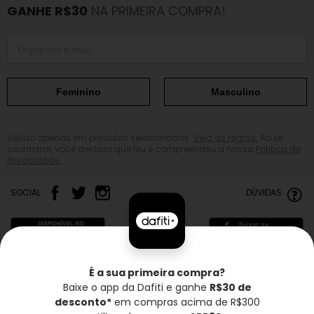
GANHE R$30
NA PRIMEIRA COMPRA!
Feminino
Masculino
Válido apenas em produtos selecionados.
Veja as regras.
Ao se
cadastrar, você declara que leu e compreendeu a nossa
Política de
Privacidade.
SOCIAL
DÚVIDAS
É a sua primeira compra?
Baixe o app da Dafiti e ganhe
R$30 de
Frete grátis*
Troca grátis
Entrega rápida
desconto*
em compras acima de R$300