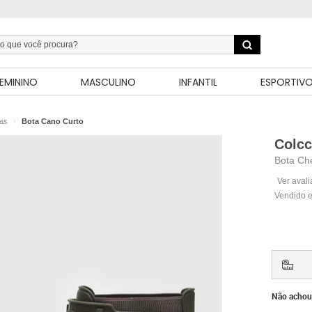
EMININO
MASCULINO
INFANTIL
ESPORTIV
as
Bota Cano Curto
Colcc
Bota Ch
Ver aval
Vendido e
Não achou