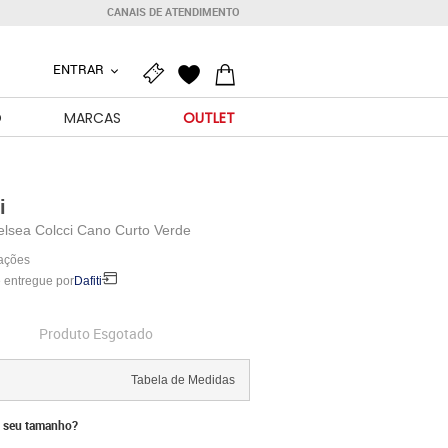
CANAIS DE ATENDIMENTO
ENTRAR
O
MARCAS
OUTLET
i
elsea Colcci Cano Curto Verde
iações
 entregue por
Dafiti
Produto Esgotado
Tabela de Medidas
 seu tamanho?