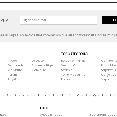
PRA!
Fe
eja as regras.
Ao se cadastrar, você declara que leu e compreendeu a nossa
Polític
TOP CATEGORIAS
Tricae
Lacoste
Botas Femininas
Camisa Po
Democrata
Tommy Hilfiger
Vestido Curto
Botas Mas
Via Marte
Converse
Scarpin
Sapatênis
Forum
Tênis Masculino
Calça Jea
Ray-Ban
Bolsas
Sapatilha
•
•
•
•
•
•
•
•
•
•
•
•
•
•
•
E
F
G
H
I
J
K
L
M
N
O
P
Q
R
S
DAFITI
entes
Acessibilidade
Sustentabilidade