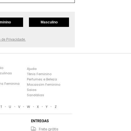
minino
Masculino
a de Privacidade.
lo
Ajuda
culinas
Tênis Feminino
Perfumes e Beleza
ns Feminina
Mocassim Feminino
s
Saias
Sandálias
•
•
•
•
•
•
T
U
V
W
X
Y
Z
ENTREGAS
Frete grátis