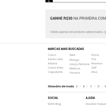
GANHE R$30
NA PRIMEIRA COM
Válido apenas em produtos selecionados.
V
MARCAS MAIS BUSCADAS
Colcci
Nike
Puma
Santa Lolla
Fila
Mango
Adidas
Reserva
Lança Perfume
Calvin Klein
GAP
Melissa
Capodarte
Ellus
Vizzano
•
•
•
•
Glossário de moda
A
B
C
D
SOCIAL
AJUDA
Dafiti Blog
Dúvidas frequ