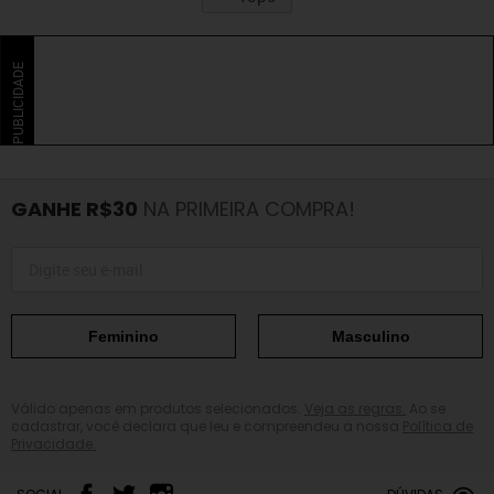
PUBLICIDADE
GANHE R$30
NA PRIMEIRA COMPRA!
Feminino
Masculino
Válido apenas em produtos selecionados.
Veja as regras.
Ao se
cadastrar, você declara que leu e compreendeu a nossa
Política de
Privacidade.