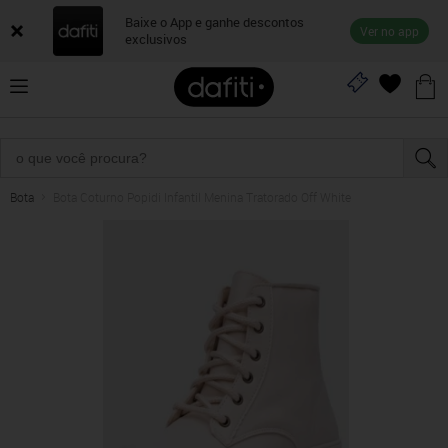
Baixe o App e ganhe descontos
Ver no app
exclusivos
Bota
Bota Coturno Popidi Infantil Menina Tratorado Off White