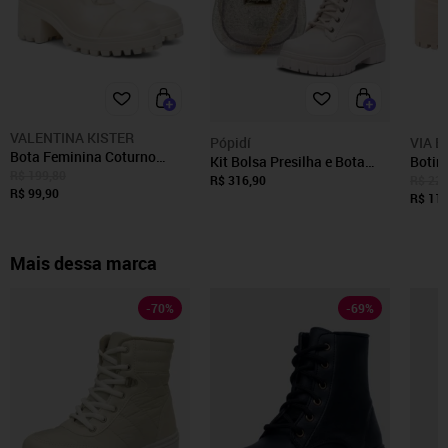
VALENTINA KISTER
Pópidí
VIA B
Bota Feminina Coturno
Kit Bolsa Presilha e Bota
Botin
Cano Médio Cadarço Salto
R$ 199,80
Coturno Tratorado Infantil
Curto 
R$ 316,90
R$ 229
Tratorado
R$ 99,90
Pópidi Menina Off White
offwh
R$ 119
Mais dessa marca
-
70
%
-
69
%