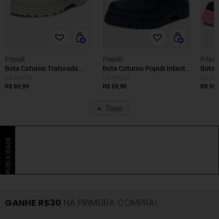
Pópidí
Pópidí
Pópid
Bota Coturno Tratorado
Bota Coturno Popidi Infantil
Bota C
Feminino Pópidi Infantil Off
Menina Tratorado Preto
Menin
R$ 232,90
R$ 190,90
R$ 190
White
R$ 69,99
R$ 59,90
Sola 
R$ 59,
Topo
PUBLICIDADE
GANHE R$30
NA PRIMEIRA COMPRA!