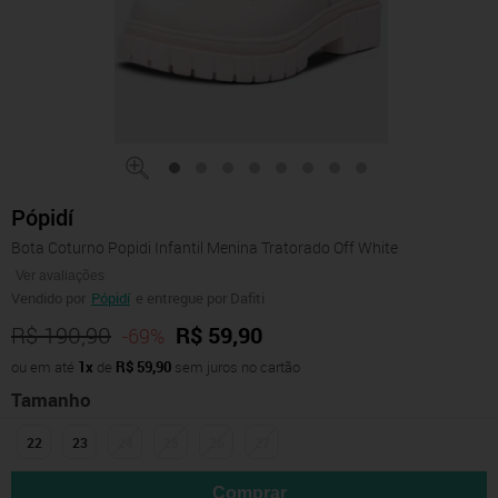
Pópidí
Bota Coturno Popidi Infantil Menina Tratorado Off White
Ver avaliações
Vendido por
Pópidí
e entregue por Dafiti
R$ 190,90
R$ 59,90
-69%
ou em até
1x
de
R$ 59,90
sem juros no cartão
Tamanho
22
23
24
25
26
27
Comprar