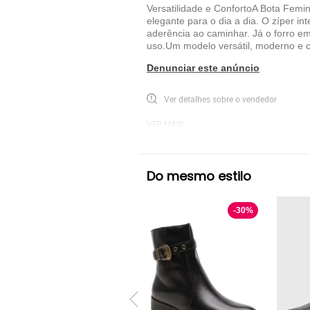
Versatilidade e ConfortoA Bota Femi
elegante para o dia a dia. O zíper i
aderência ao caminhar. Já o forro em
uso.Um modelo versátil, moderno e c
Denunciar este anúncio
Ver detalhes sobre o vendedor
VER MAIS
Madus
Bota Cano Curto Madus
Pre
Do mesmo estilo
-
30
%