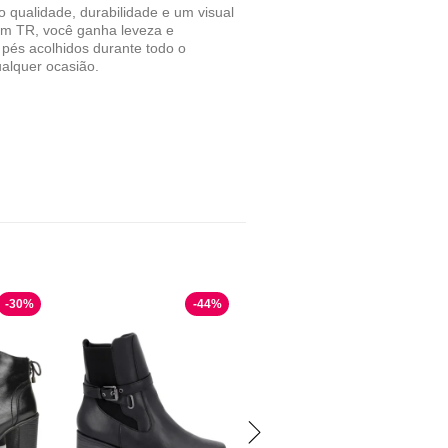
 qualidade, durabilidade e um visual
o em TR, você ganha leveza e
 pés acolhidos durante todo o
ualquer ocasião.
-
30
%
-
44
%