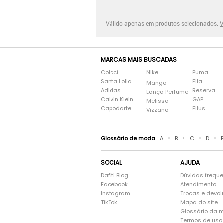
Válido apenas em produtos selecionados.
V
MARCAS MAIS BUSCADAS
Colcci
Nike
Puma
Santa Lolla
Fila
Mango
Adidas
Reserva
Lança Perfume
Calvin Klein
GAP
Melissa
Capodarte
Ellus
Vizzano
•
•
•
•
Glossário de moda
A
B
C
D
SOCIAL
AJUDA
Dafiti Blog
Dúvidas frequ
Facebook
Atendimento
Instagram
Trocas e devo
TikTok
Mapa do site
Glossário da 
Termos de uso