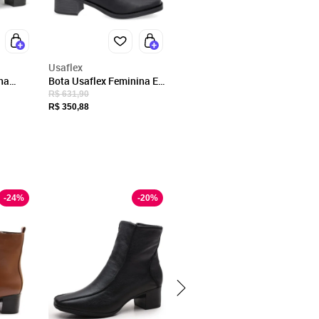
Usaflex
na
Bota Usaflex Feminina Em
Médio
Couro Salto Bloco Tira
R$ 631,90
rração
Enfeite AL3003
R$ 350,88
-
24
%
-
20
%