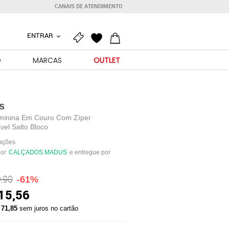
CANAIS DE ATENDIMENTO
ENTRAR
O
MARCAS
OUTLET
s
minina Em Couro Com Zíper
vel Salto Bloco
iações
por
CALÇADOS MADUS
e entregue por
,90
-61%
15,56
 71,85
sem juros no cartão