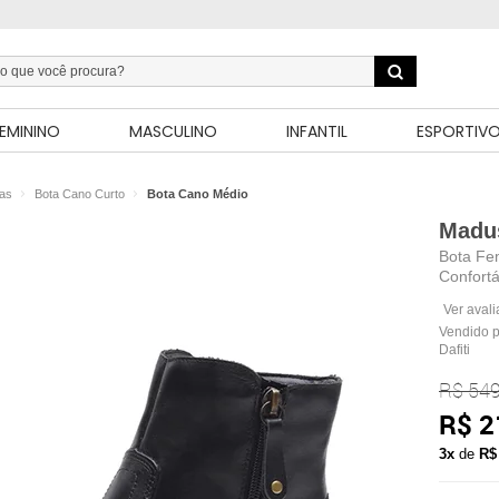
EMININO
MASCULINO
INFANTIL
ESPORTIV
as
Bota Cano Curto
Bota Cano Médio
Madu
Bota Fe
Confortá
Ver aval
Vendido 
Dafiti
R$ 549
R$ 2
3x
de
R$