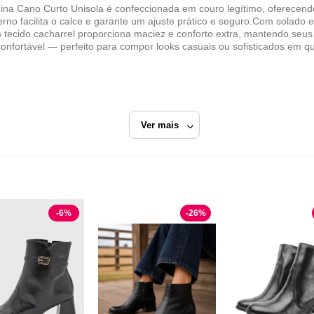
nina Cano Curto Unisola é confeccionada em couro legítimo, oferecendo
nterno facilita o calce e garante um ajuste prático e seguro.Com solad
 tecido cacharrel proporciona maciez e conforto extra, mantendo seus
onfortável — perfeito para compor looks casuais ou sofisticados em q
Ver mais
to
Bota Cano Curto
-
6
%
-
26
%
CALÇADOS MADUS
Razão Social
CALCADOS MADUS LTDA