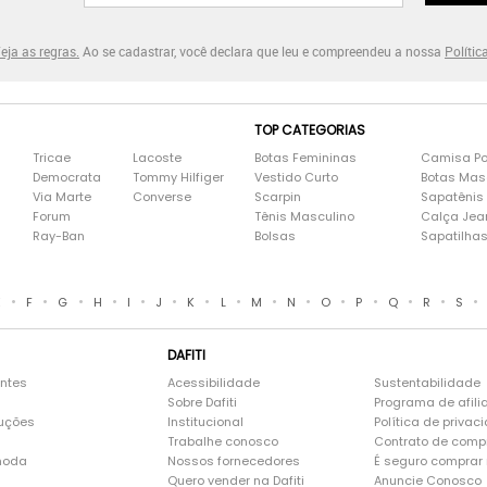
eja as regras.
Ao se cadastrar, você declara que leu e compreendeu a nossa
Polític
TOP CATEGORIAS
Tricae
Lacoste
Botas Femininas
Camisa Po
Democrata
Tommy Hilfiger
Vestido Curto
Botas Mas
Via Marte
Converse
Scarpin
Sapatênis
Forum
Tênis Masculino
Calça Jea
Ray-Ban
Bolsas
Sapatilha
•
•
•
•
•
•
•
•
•
•
•
•
•
•
•
E
F
G
H
I
J
K
L
M
N
O
P
Q
R
S
DAFITI
entes
Acessibilidade
Sustentabilidade
Sobre Dafiti
Programa de afili
luções
Institucional
Política de privac
Trabalhe conosco
Contrato de comp
moda
Nossos fornecedores
É seguro comprar n
Quero vender na Dafiti
Anuncie Conosco