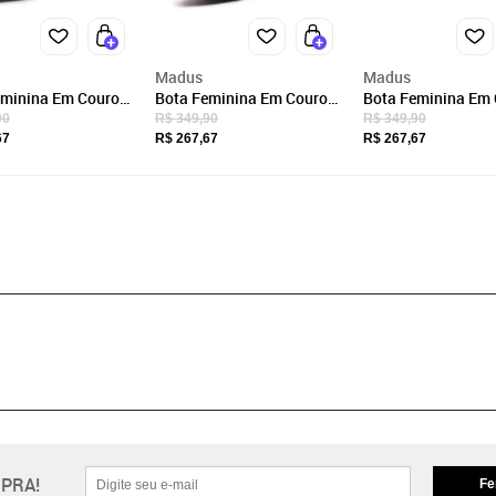
Madus
Madus
eminina Em Couro
Bota Feminina Em Couro
Bota Feminina Em
er Confortável
Com Zíper Confortável
Com Zíper Confort
90
R$ 349,90
R$ 349,90
 Preto
Fabiana Café
Fabiana Caramelo
67
R$ 267,67
R$ 267,67
PRA!
Fe