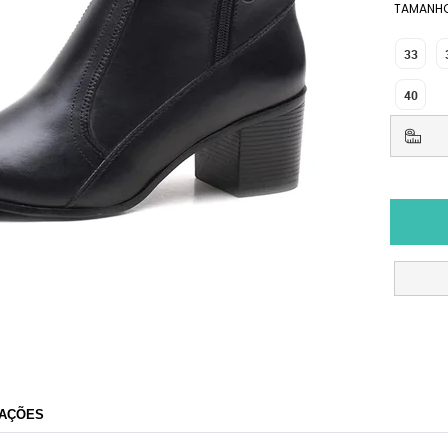
TAMANH
33
40
AÇÕES