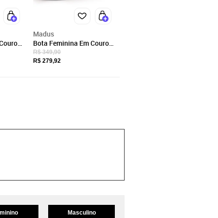
Madus
 Couro
Bota Feminina Em Couro
ável
Com Zíper Confortável
R$ 349,90
Luciana Preto
R$ 279,92
minino
Masculino