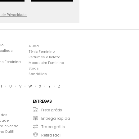
a de Privacidade.
lo
Ajuda
culinas
Tênis Feminino
Perfumes e Beleza
ns Feminina
Mocassim Feminino
s
Saias
Sandálias
•
•
•
•
•
•
T
U
V
W
X
Y
Z
ENTREGAS
Frete grátis
ados
Entrega rápida
idade
ra e venda
Troca grátis
a Dafiti
Retira fácil