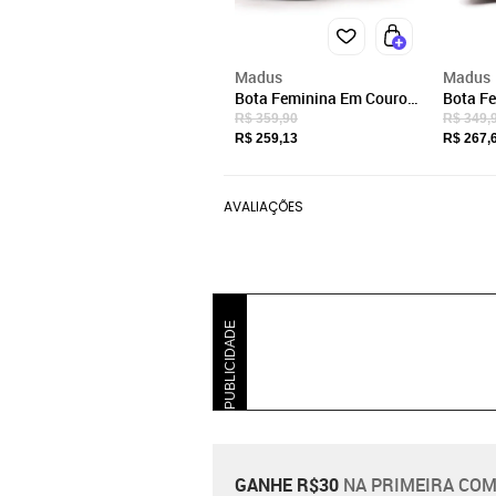
Madus
Madus
Bota Feminina Em Couro
Bota F
Com Zíper Confortável
Com Zíp
R$ 359,90
R$ 349,
Caramelo
Fabiana
R$ 259,13
R$ 267,
AVALIAÇÕES
PUBLICIDADE
GANHE R$30
NA PRIMEIRA COM