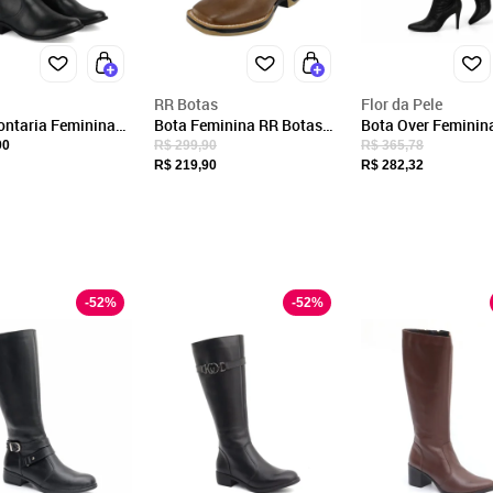
ACESSORIOS LTDA
CNPJ
33.744.479/0001-20
Endereço
RR Botas
Flor da Pele
Rua Paul Harris, 1256
ontaria Feminina
Bota Feminina RR Botas
Bota Over Feminin
ro Nobre Cano
Texana Country Couro
Do Joelho Cano Alt
90
R$ 299,90
R$ 365,78
Franca, SP/SP
Fechar
 Preta
Bordado Arame Bico
Fino 1722 Nobucad
R$ 219,90
R$ 282,32
CEP: 14401-357
Quadrado Confortável
Marrom
-
52
%
-
52
%