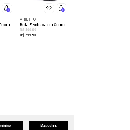
ARIETTO
Couro
Bota Feminina em Couro
go e
Montaria Cano Longo
R$ 499,90
Sola Tratorada
R$ 299,90
minino
Masculino