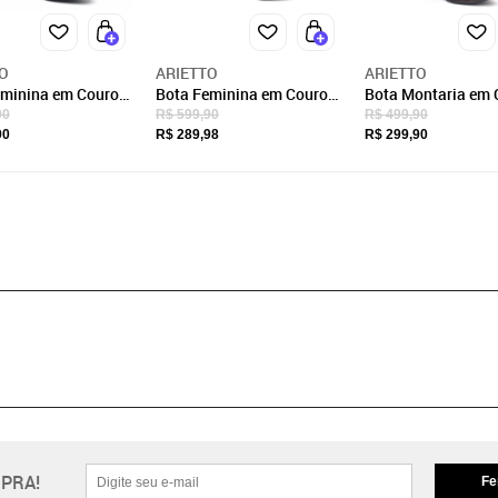
O
ARIETTO
ARIETTO
eminina em Couro
Bota Feminina em Couro
Bota Montaria em 
ia Cano Longo com
Preta Montaria Cano
Feminina Cano Lon
90
R$ 599,90
R$ 499,90
rietto
Longo Detalhe Arietto
Bico Fino
90
R$ 289,98
R$ 299,90
PRA!
Fe