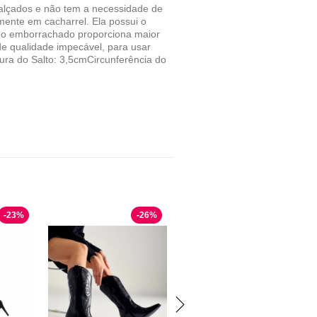
lçados e não tem a necessidade de
mente em cacharrel. Ela possui o
olado emborrachado proporciona maior
e qualidade impecável, para usar
tura do Salto: 3,5cmCircunferência do
-
23
%
-
26
%