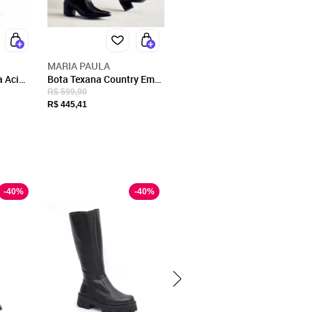
MARIA PAULA
a Acima
Bota Texana Country Em
o Salto
Couro Feminina Bico Fino
R$ 599,90
o Preta
Maria Paula Preto
R$ 445,41
-
40
%
-
40
%