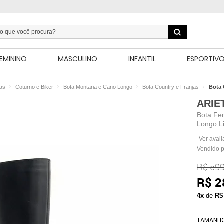
EMININO
MASCULINO
INFANTIL
ESPORTIV
as
Coturno e Biker
Bota Montaria e Cano Longo
Bota Country e Franjas
Bota 
ARIE
Bota Fe
Longo Li
Ver aval
Vendido 
R$ 599
R$ 2
4x
de
R$
TAMANH