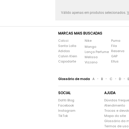
Válido apenas em produtos selecionados.
V
MARCAS MAIS BUSCADAS
Colcci
Nike
Puma
Santa Lolla
Fila
Mango
Adidas
Reserva
Lança Perfume
Calvin Klein
GAP
Melissa
Capodarte
Ellus
Vizzano
•
•
•
•
Glossário de moda
A
B
C
D
SOCIAL
AJUDA
Dafiti Blog
Dúvidas frequ
Facebook
Atendimento
Instagram
Trocas e devo
TikTok
Mapa do site
Glossário da 
Termos de uso