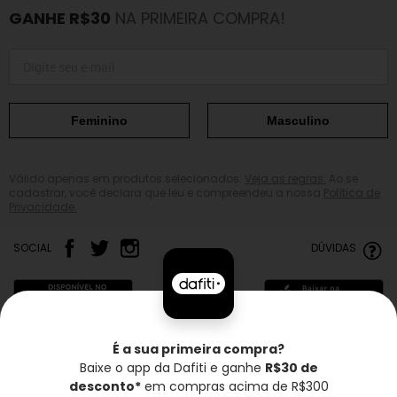
GANHE R$30
NA PRIMEIRA COMPRA!
Feminino
Masculino
Válido apenas em produtos selecionados.
Veja as regras.
Ao se
cadastrar, você declara que leu e compreendeu a nossa
Política de
Privacidade.
SOCIAL
DÚVIDAS
É a sua primeira compra?
Baixe o app da Dafiti e ganhe
R$30 de
Frete grátis*
Troca grátis
Entrega rápida
desconto*
em compras acima de R$300