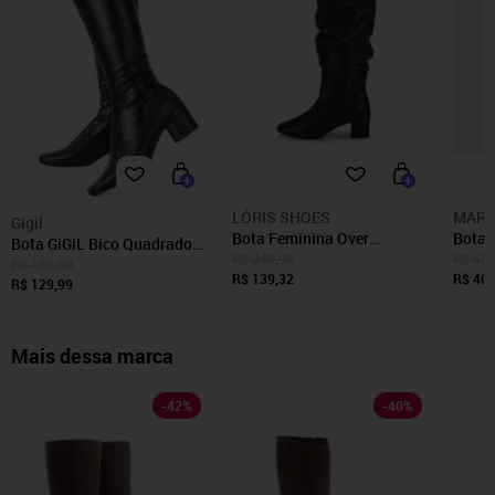
LÓRIS SHOES
MARI
Gigil
Bota Feminina Over
Bota 
Bota GiGiL Bico Quadrado
Enrugada Cano Longo com
Femin
R$ 249,90
R$ 699
Stretch Salto Grosso Preto
R$ 199,00
Ziper Bico Quadrado Salto
R$ 139,32
Fivel
R$ 404
R$ 129,99
Baixo Grosso Confortável
Confo
453 Preto
Mais dessa marca
-
42
%
-
40
%