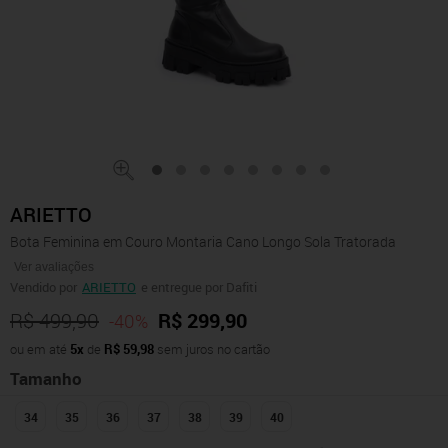
ARIETTO
Bota Feminina em Couro Montaria Cano Longo Sola Tratorada
Ver avaliações
Vendido por
ARIETTO
e entregue por Dafiti
R$ 499,90
R$ 299,90
-40%
ou em até
5x
de
R$ 59,98
sem juros no cartão
Tamanho
34
35
36
37
38
39
40