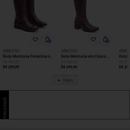
ARIETTO
ARIETTO
ARIE
Bota Montaria Feminina em
Bota Montaria em Couro
Bota 
Couro Cano Longo Liso
Feminina Cano Longo e Bico
Monta
R$ 499,00
R$ 499,90
R$ 599
Arietto
R$ 289,89
Fino
R$ 299,90
Ariett
R$ 289
Topo
PUBLICIDADE