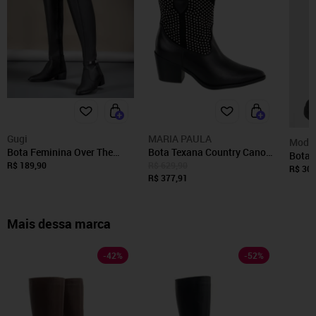
Gugi
MARIA PAULA
Moda
Bota Feminina Over The
Bota Texana Country Cano
Bota 
Knee GuGi Cano Longo Com
Curto Western Brilho em
R$ 189,90
R$ 629,90
Moda P
R$ 300
Elástico e Zíper Lateral
Couro Maria Paula Preta
R$ 377,91
Preto
Mais dessa marca
-
42
%
-
52
%