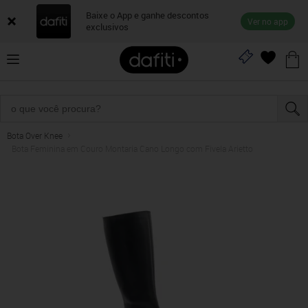
Baixe o App e ganhe descontos
Ver no app
exclusivos
Bota Over Knee
Bota Feminina em Couro Montaria Cano Longo com Fivela Arietto