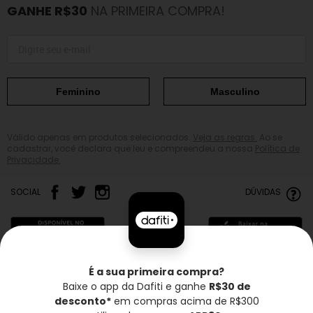
GANHE R$30
NA PRIMEIRA COMPRA!
Feminino
Masculino
Válido apenas em produtos selecionados.
Veja as regras.
Ao se
cadastrar, você declara que leu e compreendeu a nossa
Política de
Privacidade.
SOCIAL
DÚVIDAS
É a sua primeira compra?
Baixe o app da Dafiti e ganhe
R$30 de
Frete grátis*
Troca grátis
Entrega rápida
desconto*
em compras acima de R$300