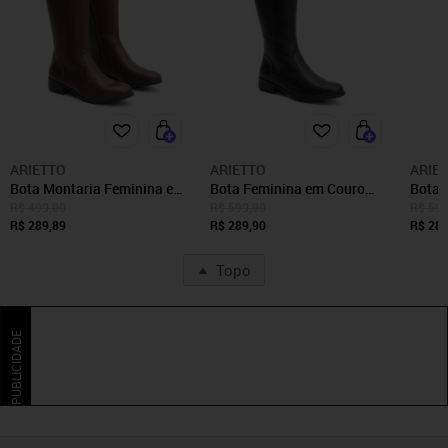
ARIETTO
ARIETTO
ARIE
Bota Montaria Feminina em
Bota Feminina em Couro
Bota 
Couro Cano Longo Liso
Montaria Cano Longo Lisa
Preta
R$ 499,00
R$ 599,90
R$ 599
Arietto
R$ 289,89
Arietto
R$ 289,90
Detalh
R$ 289
Topo
PUBLICIDADE