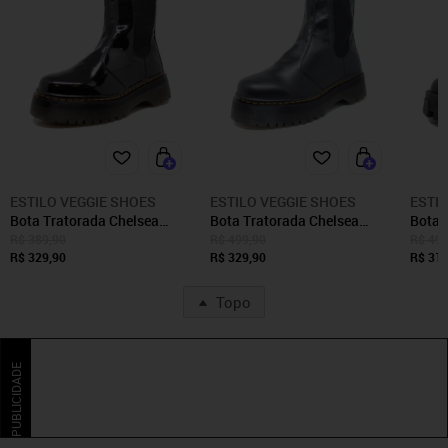
ESTILO VEGGIE SHOES
ESTILO VEGGIE SHOES
ESTI
Bota Tratorada Chelsea
Bota Tratorada Chelsea
Bota 
Estilo Veggie Verniz Preto
Estilo Veggie Preto
Chels
R$ 389,90
R$ 499,90
R$ 499
R$ 329,90
R$ 329,90
R$ 319
Topo
PUBLICIDADE