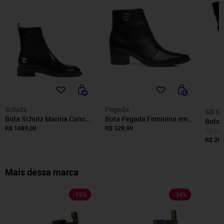
Schutz
Pegada
SB Sh
Bota Schutz Marina Cano
Bota Pegada Feminina em
Bota 
Curto Preto
Couro Preto Cano Curto
R$ 1089,00
R$ 329,99
Confo
R$ 569
280512-05 Bota Pegada
Shoes
R$ 267
Feminino em Couro Preto
280512-05 35
Mais dessa marca
-
15
%
-
34
%