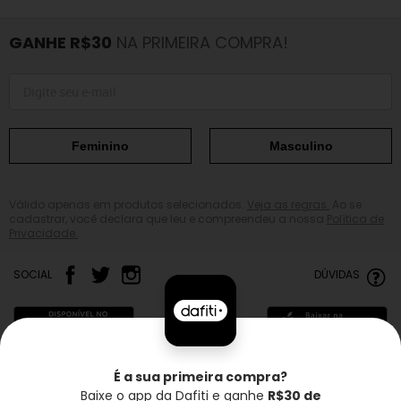
GANHE R$30
NA PRIMEIRA COMPRA!
Feminino
Masculino
Válido apenas em produtos selecionados.
Veja as regras.
Ao se
cadastrar, você declara que leu e compreendeu a nossa
Política de
Privacidade.
SOCIAL
DÚVIDAS
É a sua primeira compra?
Baixe o app da Dafiti e ganhe
R$30 de