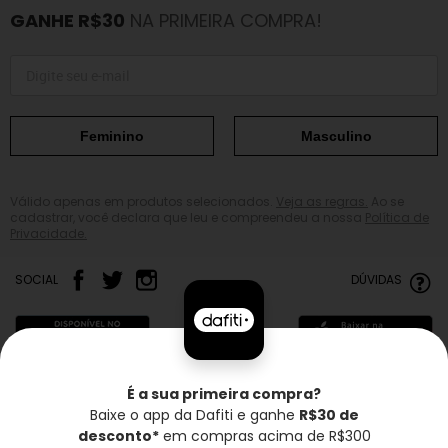
GANHE R$30
NA PRIMEIRA COMPRA!
Feminino
Masculino
Válido apenas em produtos selecionados.
Veja as regras.
Ao se
cadastrar, você declara que leu e compreendeu a nossa
Política de
Privacidade.
SOCIAL
DÚVIDAS
É a sua primeira compra?
Baixe o app da Dafiti e ganhe
R$30 de
Frete grátis*
Troca grátis
Entrega rápida
desconto*
em compras acima de R$300