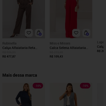
Lupo
Rubinella
Miss e Misses
Calça
Calça Alfaiataria Reta
Calca Selena Alfaiataria
Femin
R$ 208
Heritage Marrom
C/Bolso Frente Vermellho
R$ 936,59
R$ 273,58
R$ 477,87
R$ 109,43
Mais dessa marca
-
10
%
-
10
%