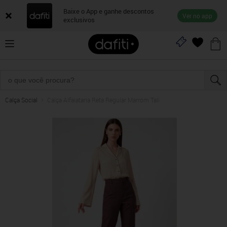
Baixe o App e ganhe descontos
Ver no app
exclusivos
Calça Social
Calça Alfaiataria Reta Regular Marrom Tali