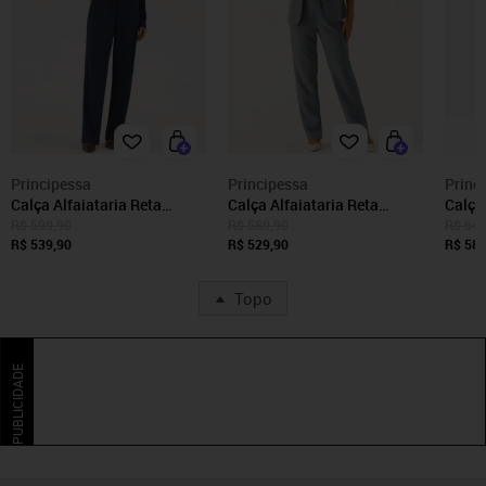
Principessa
Principessa
Princ
Calça Alfaiataria Reta
Calça Alfaiataria Reta
Calça
Regular Marinho Laya
Regular Cinza Belymara
Alfai
R$ 599,90
R$ 589,90
R$ 649
R$ 539,90
R$ 529,90
Eloise
R$ 589
Topo
PUBLICIDADE