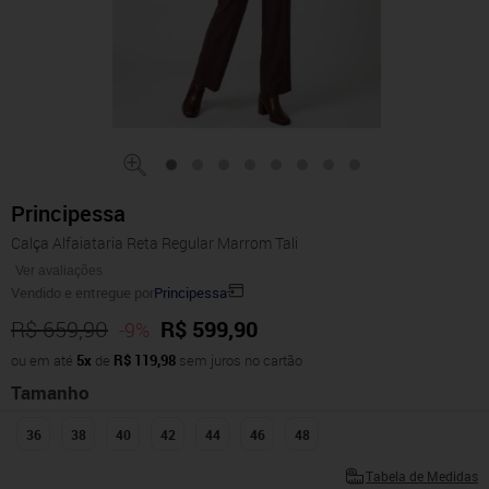
Principessa
Calça Alfaiataria Reta Regular Marrom Tali
Ver avaliações
Vendido e entregue por
Principessa
R$ 659,90
R$ 599,90
-9%
ou em até
5x
de
R$ 119,98
sem juros no cartão
Tamanho
36
38
40
42
44
46
48
Tabela de Medidas