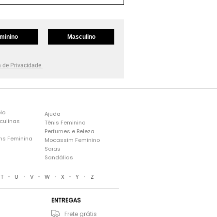
minino
Masculino
a de Privacidade.
lo
Ajuda
culinas
Tênis Feminino
Perfumes e Beleza
ns Feminina
Mocassim Feminino
s
Saias
Sandálias
•
•
•
•
•
•
T
U
V
W
X
Y
Z
ENTREGAS
Frete grátis