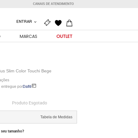
CANAIS DE ATENDIMENTO
ENTRAR
O
MARCAS
OUTLET
lus Slim Color Touchi Bege
iações
 entregue por
Dafiti
Produto Esgotado
Tabela de Medidas
 seu tamanho?