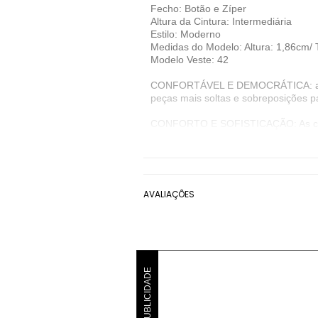
Fecho: Botão e Zíper
Altura da Cintura: Intermediária
Estilo: Moderno
Medidas do Modelo: Altura: 1,86cm/
Modelo Veste: 42
CONFORTÁVEL E DEMOCRÁTICA: a mod
peças mais soltas e sobreposições pa
CONFORTO E SOFISTICAÇÃO: As calças
estruturados. Porém, são super vers
uma camiseta estampada, brincar com 
A Ellus garante a segurança de que o
fundamental para o atingimento da
AVALIAÇÕES
Denunciar este anúncio
Ver detalhes sobre o vendedor
VER MAIS
PUBLICIDADE
Ellus
Calça Sarja Ellus
Bege
C