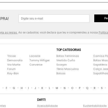
PRA!
Fe
eja as regras.
Ao se cadastrar, você declara que leu e compreendeu a nossa
Polític
TOP CATEGORIAS
Tricae
Lacoste
Botas Femininas
Camisa Po
Democrata
Tommy Hilfiger
Vestido Curto
Botas Mas
Via Marte
Converse
Scarpin
Sapatênis
Forum
Tênis Masculino
Calça Jea
Ray-Ban
Bolsas
Sapatilha
•
•
•
•
•
•
•
•
•
•
•
•
•
•
•
E
F
G
H
I
J
K
L
M
N
O
P
Q
R
S
DAFITI
entes
Acessibilidade
Sustentabilidade