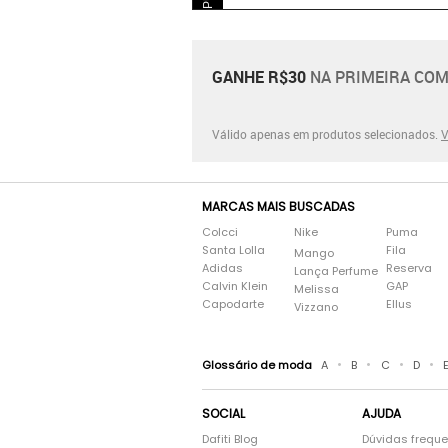
GANHE R$30
NA PRIMEIRA COM
Válido apenas em produtos selecionados.
V
MARCAS MAIS BUSCADAS
Colcci
Nike
Puma
Santa Lolla
Fila
Mango
Adidas
Reserva
Lança Perfume
Calvin Klein
GAP
Melissa
Capodarte
Ellus
Vizzano
•
•
•
•
Glossário de moda
A
B
C
D
SOCIAL
AJUDA
Dafiti Blog
Dúvidas frequ