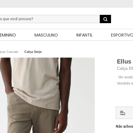
EMININO
MASCULINO
INFANTIL
ESPORTIV
lças Casuais
Calça Sarja
Ellus
Calça El
Ver aval
Vendido e
Não achou