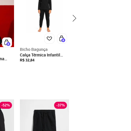
Bicho Bagunça
Calça Térmica Infantil
ina
Flanelada Lisa Meninas
R$ 32,84
 Beats
7316 - Bicho Bagunça
-
52
%
-
37
%