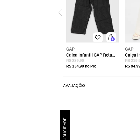
GAP
GAP
Calça Infantil GAP Reta
Calça I
Preta
Branca
R$ 239,90
R$ 219,
R$ 134,99
no Pix
R$ 94,9
AVALIAÇÕES
PUBLICIDADE