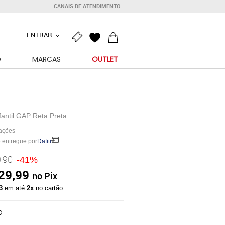
CANAIS DE ATENDIMENTO
ENTRAR
O
MARCAS
OUTLET
fantil GAP Reta Preta
iações
 entregue por
Dafiti
,90
-41%
29,99
no Pix
43
em até
2x
no cartão
O