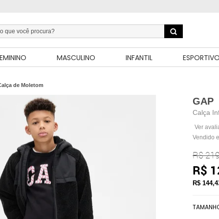
EMININO
MASCULINO
INFANTIL
ESPORTIV
Calça de Moletom
GAP
Calça In
Ver aval
Vendido e
R$ 219
R$ 1
R$ 144,
TAMANH