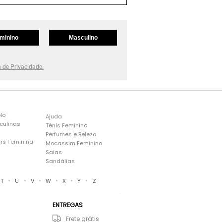
minino
Masculino
a de Privacidade.
lo
Ajuda
culinas
Tênis Feminino
Perfumes e Beleza
ns Feminina
Mocassim Feminino
s
Saias
Sandálias
•
•
•
•
•
•
T
U
V
W
X
Y
Z
ENTREGAS
Frete grátis