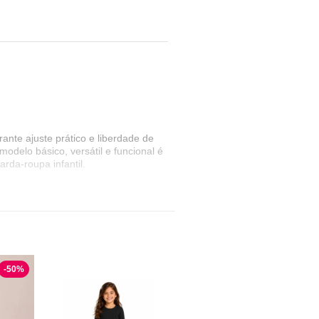
arante ajuste prático e liberdade de
odelo básico, versátil e funcional é
rda-roupa infantil.
-
50
%