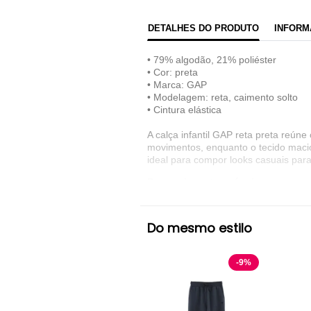
DETALHES DO PRODUTO
INFORM
• 79% algodão, 21% poliéster
• Cor: preta
• Marca: GAP
• Modelagem: reta, caimento solto
• Cintura elástica
A calça infantil GAP reta preta reúne 
movimentos, enquanto o tecido macio 
ideal para compor looks casuais par
Denunciar este anúncio
Ver detalhes sobre o vendedor
Do mesmo estilo
VER MAIS
GAP
Calça de Moletom GAP
-
9
%
Preto