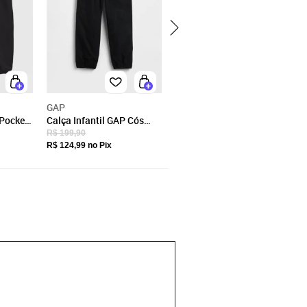
GAP
 Pocket
Calça Infantil GAP Cós
Elástico Preta
R$ 199,90
R$ 124,99
no Pix