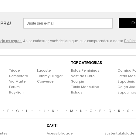
PRA!
Fe
eja as regras.
Ao se cadastrar, você declara que leu e compreendeu a nossa
Polític
TOP CATEGORIAS
Tricae
Lacoste
Botas Femininas
Camisa Po
Democrata
Tommy Hilfiger
Vestido Curto
Botas Mas
Via Marte
Converse
Scarpin
Sapatênis
Forum
Tênis Masculino
Calça Jea
Ray-Ban
Bolsas
Sapatilha
•
•
•
•
•
•
•
•
•
•
•
•
•
•
•
E
F
G
H
I
J
K
L
M
N
O
P
Q
R
S
DAFITI
entes
Acessibilidade
Sustentabilidade