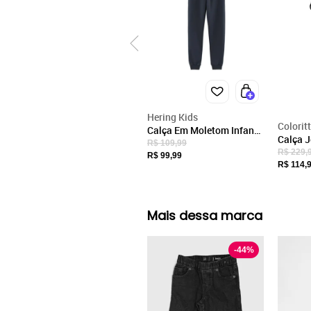
Hering Kids
Colorit
Calça Em Moletom Infantil
Calça J
Unissex Básica Jogger
R$ 109,99
Menino 
R$ 229,
Hering
R$ 99,99
Preto
R$ 114,
Mais dessa marca
-
44
%