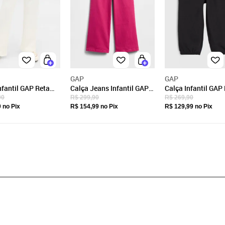
GAP
GAP
nfantil GAP Reta
Calça Jeans Infantil GAP
Calça Infantil GAP
Reta Rosa
Preta
90
R$ 299,90
R$ 269,90
9
no Pix
R$ 154,99
no Pix
R$ 129,99
no Pix