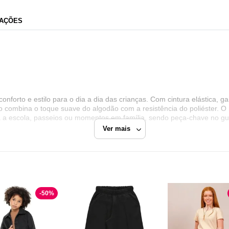
AÇÕES
conforto e estilo para o dia a dia das crianças. Com cintura elástica, g
combina o toque suave do algodão com a resistência do poliéster. O m
a a escola, passeios ou momentos em família, sendo peça-chave no gua
Ver mais
-
50
%
Dafiti
Razão Social