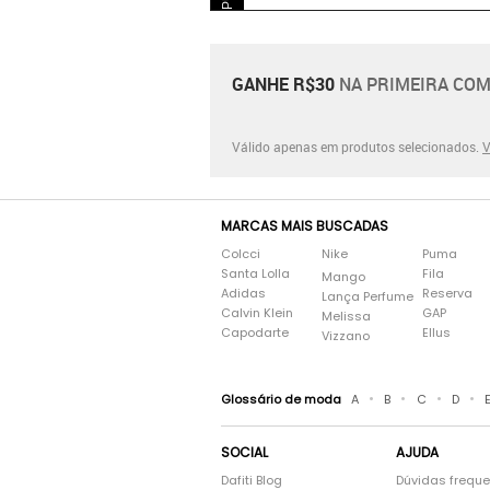
GANHE R$30
NA PRIMEIRA COM
Válido apenas em produtos selecionados.
V
MARCAS MAIS BUSCADAS
Colcci
Nike
Puma
Santa Lolla
Fila
Mango
Adidas
Reserva
Lança Perfume
Calvin Klein
GAP
Melissa
Capodarte
Ellus
Vizzano
•
•
•
•
Glossário de moda
A
B
C
D
SOCIAL
AJUDA
Dafiti Blog
Dúvidas frequ