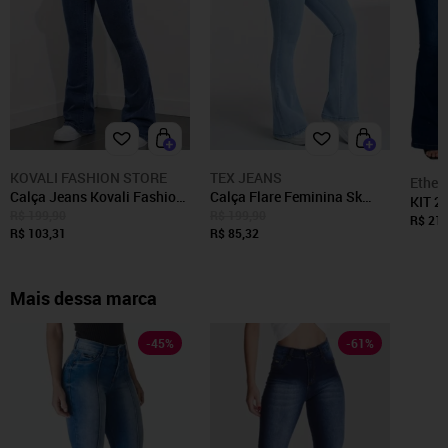
KOVALI FASHION STORE
TEX JEANS
Ether
Calça Jeans Kovali Fashion
Calça Flare Feminina Sk
KIT 2
Store Flare com Caimento
Jeans casual e confortável
R$ 199,90
R$ 199,90
Mys J
R$ 219
Impecável e Tecido Premium
R$ 103,31
ideal dia a dia Delave
R$ 85,32
Confo
Azul Escura
e Pret
Mais dessa marca
-
45
%
-
61
%