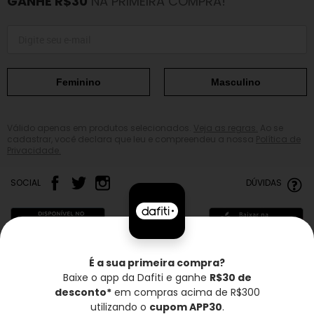
GANHE R$30
NA PRIMEIRA COMPRA!
Feminino
Masculino
Válido apenas em produtos selecionados.
Veja as regras.
Ao se
cadastrar, você declara que leu e compreendeu a nossa
Política de
Privacidade.
SOCIAL
DÚVIDAS
É a sua primeira compra?
Baixe o app da Dafiti e ganhe
R$30 de
Frete grátis*
Troca grátis
Entrega rápida
desconto*
em compras acima de R$300
utilizando o
cupom APP30
.