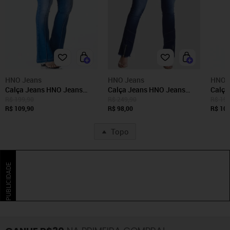
HNO Jeans
HNO Jeans
HNO 
Calça Jeans HNO Jeans
Calça Jeans HNO Jeans
Calça
Petit Flare Azul Intense
Flare Petit Ziper Azul
Flare 
R$ 199,90
R$ 249,90
R$ 199
R$ 109,90
R$ 98,00
R$ 109
Topo
PUBLICIDADE