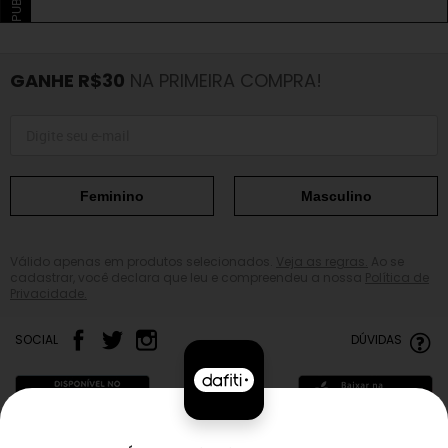
GANHE R$30
NA PRIMEIRA COMPRA!
Feminino
Masculino
Válido apenas em produtos selecionados.
Veja as regras.
Ao se
cadastrar, você declara que leu e compreendeu a nossa
Política de
Privacidade.
SOCIAL
DÚVIDAS