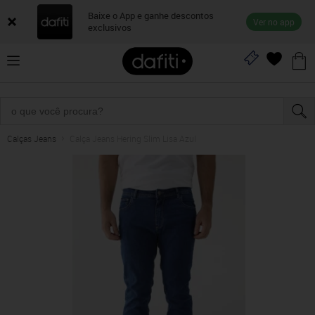
Baixe o App e ganhe descontos
Ver no app
exclusivos
Calças Jeans
Calça Jeans Hering Slim Lisa Azul