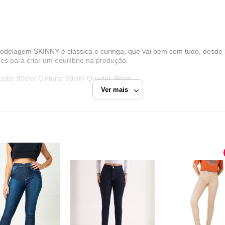
gem SKINNY é clássica e curinga, que vai bem com tudo, desde loo
s para criar um equilíbrio na produção.
usto: 90cm/ Cintura: 69cm/ Quadril: 98cm.
Ver mais
Calça Skinny
Dafiti
Razão Social
Dafiti Group