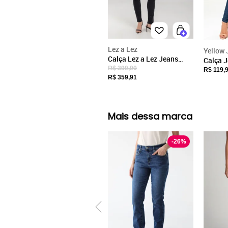
Lez a Lez
Yellow 
Calça Lez a Lez Jeans
Calça 
Skinny Cropped Com
R$ 399,90
Skinny 
R$ 119,
Cintura Média
R$ 359,91
Cintura
Escuro
Mais dessa marca
-
26
%