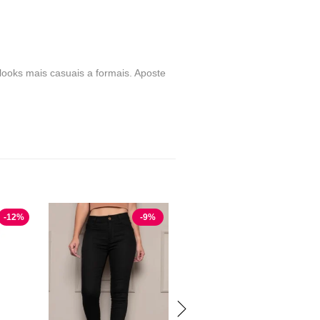
ks mais casuais a formais. Aposte
-
12
%
-
9
%