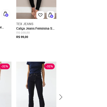
TEX JEANS
e
Calça Jeans Feminina SK
Lis
JEANS Skinny Preta
R$ 108,90
R$ 99,00
-
31
%
-
31
%