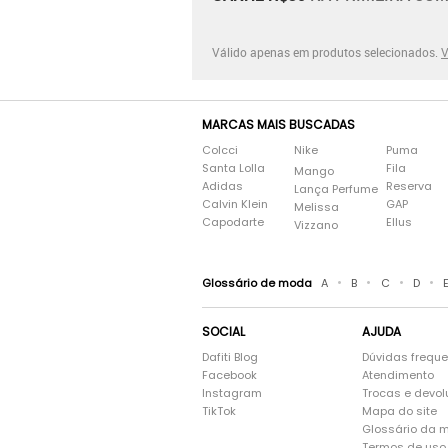
Válido apenas em produtos selecionados.
V
MARCAS MAIS BUSCADAS
Colcci
Nike
Puma
Santa Lolla
Fila
Mango
Adidas
Reserva
Lança Perfume
Calvin Klein
GAP
Melissa
Capodarte
Ellus
Vizzano
•
•
•
•
Glossário de moda
A
B
C
D
SOCIAL
AJUDA
Dafiti Blog
Dúvidas frequ
Facebook
Atendimento
Instagram
Trocas e devo
TikTok
Mapa do site
Glossário da 
Termos de uso