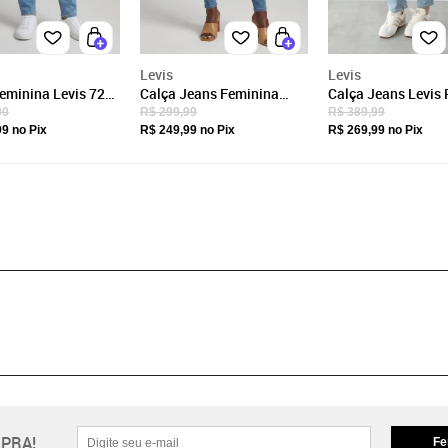
Levis
Levis
eminina Levis 724
Calça Jeans Feminina
Calça Jeans Levis 
se Straight Azul
Levis 721 High Rise
724 High Rise Azul
90
R$ 299,99
R$ 389,99
Skinny Azul Claro
99
no Pix
R$ 249,99
no Pix
R$ 269,99
no Pix
PRA!
Fe