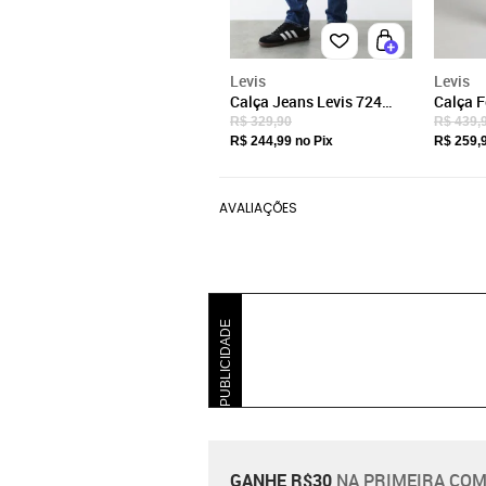
Levis
Levis
Calça Jeans Levis 724
Calça F
High Rise Straight Skinny
High Ri
R$ 329,90
R$ 439,
Azul
R$ 244,99
no Pix
R$ 259,
AVALIAÇÕES
PUBLICIDADE
GANHE R$30
NA PRIMEIRA COM