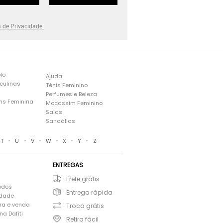
a de Privacidade.
lo
Ajuda
culinas
Tênis Feminino
Perfumes e Beleza
ns Feminina
Mocassim Feminino
s
Saias
Sandálias
•
•
•
•
•
•
T
U
V
W
X
Y
Z
ENTREGAS
Frete grátis
ados
Entrega rápida
idade
ra e venda
Troca grátis
a Dafiti
Retira fácil