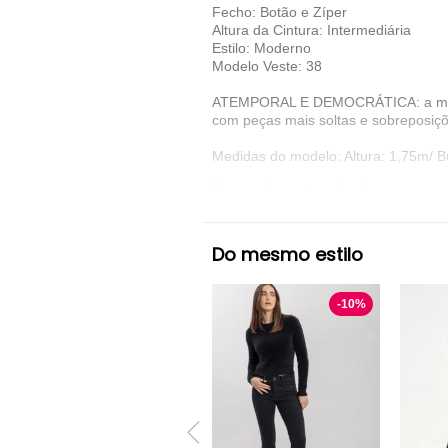
Fecho: Botão e Zíper
Altura da Cintura: Intermediária
Estilo: Moderno
Modelo Veste: 38
ATEMPORAL E DEMOCRÁTICA: a modela
com peças mais soltas e sobreposiçõe
Medidas do modelo: Altura: 1,75m/ B
Denunciar este anúncio
Ver detalhes sobre o vendedor
Do mesmo estilo
VER MAIS
Levis
Calça Skinny Levis
-
10
%
Preto