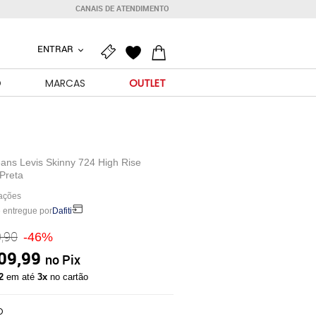
CANAIS DE ATENDIMENTO
ENTRAR
O
MARCAS
OUTLET
ans Levis Skinny 724 High Rise
 Preta
iações
 entregue por
Dafiti
,90
-46%
09,99
no Pix
32
em até
3x
no cartão
O