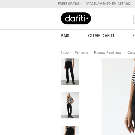
FRETE GRÁTIS*
PARCELAMENTO EM ATÉ 10X
PAIS
CLUBE DAFITI
F
Início
Feminino
Roupas Femininas
Calç