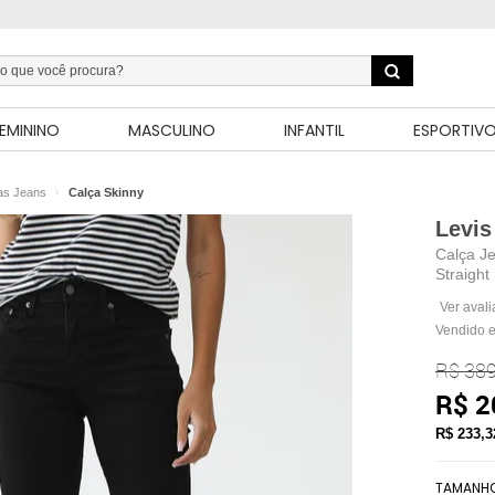
EMININO
MASCULINO
INFANTIL
ESPORTIV
as Jeans
Calça Skinny
Levis
Calça Je
Straight
Ver aval
Vendido e
R$ 389
R$ 2
R$ 233,
TAMANH