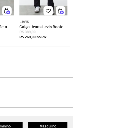
Levis
Reta
Calça Jeans Levis Bootcut
725 High Rise Azul
R$ 389,90
R$ 269,99
no Pix
minino
Masculino