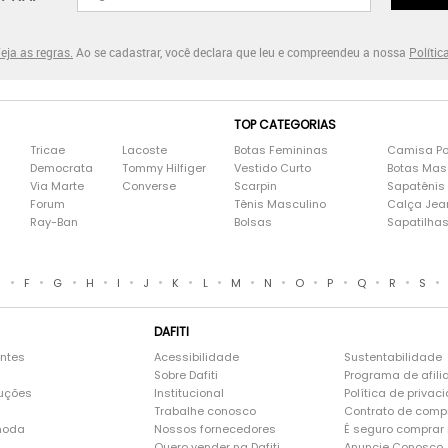
eja as regras.
Ao se cadastrar, você declara que leu e compreendeu a nossa
Polític
TOP CATEGORIAS
Tricae
Lacoste
Botas Femininas
Camisa Po
Democrata
Tommy Hilfiger
Vestido Curto
Botas Mas
Via Marte
Converse
Scarpin
Sapatênis
Forum
Tênis Masculino
Calça Jea
Ray-Ban
Bolsas
Sapatilha
•
•
•
•
•
•
•
•
•
•
•
•
•
•
•
E
F
G
H
I
J
K
L
M
N
O
P
Q
R
S
DAFITI
entes
Acessibilidade
Sustentabilidade
Sobre Dafiti
Programa de afili
luções
Institucional
Política de privac
Trabalhe conosco
Contrato de comp
moda
Nossos fornecedores
É seguro comprar n
Quero vender na Dafiti
Anuncie Conosco