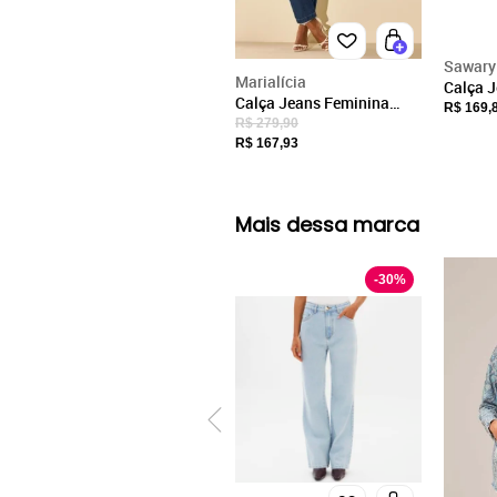
Sawary
Marialícia
Calça 
Calça Jeans Feminina
Sawary
R$ 169,
Slouchy Marialícia Azul
R$ 279,90
Azul Es
R$ 167,93
Mais dessa marca
-
30
%