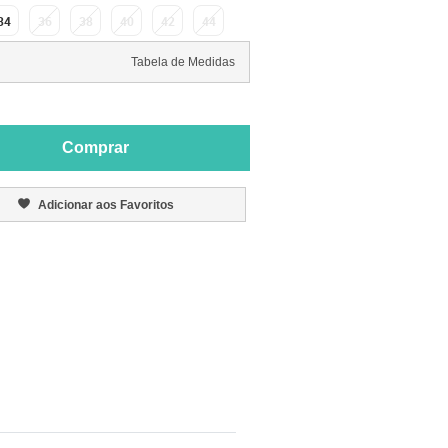
34
36
38
40
42
44
Tabela de Medidas
Comprar
Adicionar aos Favoritos