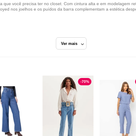
a que você precisa ter no closet. Com cintura alta e em modelagem re
royed nos joelhos e os puídos da barra complementam a estética desp
Ver mais
fume
Azul
Calça Tecido
-
70
%
Lança Perfume
Razão Social
Industria e Comercio de Confeccoes La Moda
CNPJ