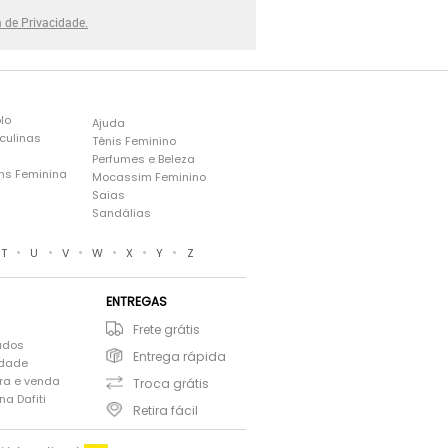
a de Privacidade.
lo
Ajuda
culinas
Tênis Feminino
Perfumes e Beleza
ns Feminina
Mocassim Feminino
s
Saias
Sandálias
•
•
•
•
•
•
T
U
V
W
X
Y
Z
ENTREGAS
Frete grátis
ados
Entrega rápida
idade
ra e venda
Troca grátis
a Dafiti
Retira fácil