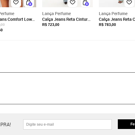
Perfume
Lança Perfume
Lança Perfume
eans Comfort Low
Calça Jeans Reta Cintura
Calça Jeans Reta C
Lança Perfume
Alta Lança Perfume
Media Lança Perf
,00
R$ 723,00
R$ 783,00
50
PRA!
Fe