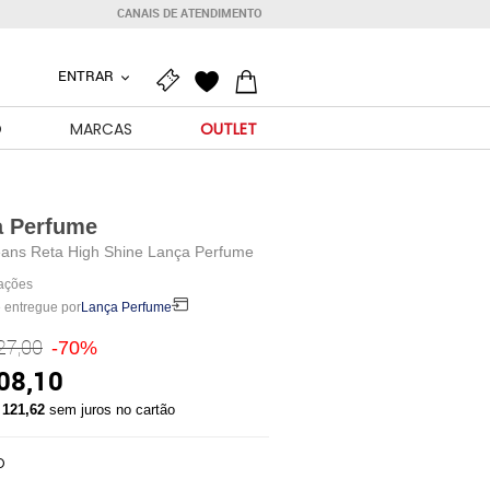
CANAIS DE ATENDIMENTO
ENTRAR
O
MARCAS
OUTLET
a Perfume
eans Reta High Shine Lança Perfume
iações
 entregue por
Lança Perfume
27,00
-70%
08,10
 121,62
sem juros no cartão
O