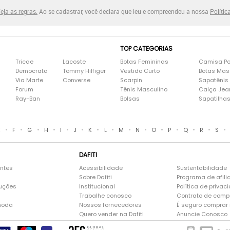
eja as regras.
Ao se cadastrar, você declara que leu e compreendeu a nossa
Polític
TOP CATEGORIAS
Tricae
Lacoste
Botas Femininas
Camisa Po
Democrata
Tommy Hilfiger
Vestido Curto
Botas Mas
Via Marte
Converse
Scarpin
Sapatênis
Forum
Tênis Masculino
Calça Jea
Ray-Ban
Bolsas
Sapatilha
•
•
•
•
•
•
•
•
•
•
•
•
•
•
•
E
F
G
H
I
J
K
L
M
N
O
P
Q
R
S
DAFITI
entes
Acessibilidade
Sustentabilidade
Sobre Dafiti
Programa de afili
luções
Institucional
Política de privac
Trabalhe conosco
Contrato de comp
moda
Nossos fornecedores
É seguro comprar n
Quero vender na Dafiti
Anuncie Conosco