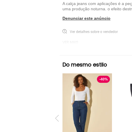
A calça jeans com aplicações é a peç
uma produção noturna. o efeito dest
Denunciar este anúncio
Ver detalhes sobre o vendedor
VER MAIS
Lança Perfume
Calça Tecido Lança Per
Do mesmo estilo
-
40
%