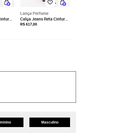
Lança Perfume
intura
Calça Jeans Reta Cintura
ume
Média Lança Perfume
R$ 617,00
minino
Masculino