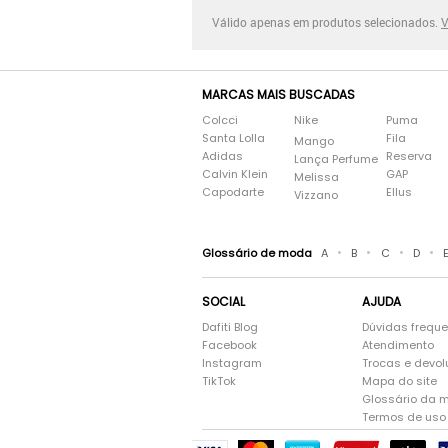
Válido apenas em produtos selecionados.
V
MARCAS MAIS BUSCADAS
Colcci
Nike
Puma
Santa Lolla
Fila
Mango
Adidas
Reserva
Lança Perfume
Calvin Klein
GAP
Melissa
Capodarte
Ellus
Vizzano
•
•
•
•
Glossário de moda
A
B
C
D
SOCIAL
AJUDA
Dafiti Blog
Dúvidas frequ
Facebook
Atendimento
Instagram
Trocas e devo
TikTok
Mapa do site
Glossário da 
Termos de uso