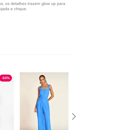
ta, os detalhes trazem glow up para
ojada e chique.
-
54
%