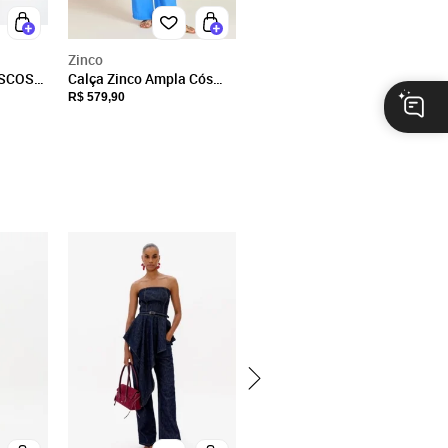
Zinco
ISCOSE
Calça Zinco Ampla Cós
UL
Alto Com Pregas Azul
R$ 579,90