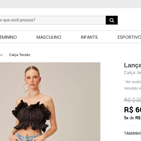
EMININO
MASCULINO
INFANTIL
ESPORTIV
as
Calça Tecido
Lanç
Calça J
Ver aval
Vendido e
R$ 2.0
R$ 6
5x
de
R$
TAMANH