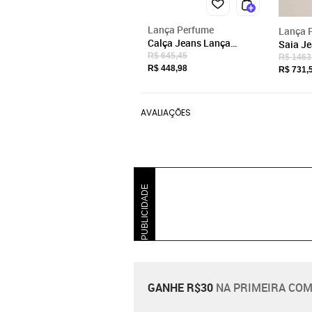
Lança Perfume
Lança 
Calça Jeans Lança
Saia J
Perfume Reta High In26
Shine 
R$ 645,45
R$ 1463
Azul Feminino
R$ 448,98
R$ 731,
AVALIAÇÕES
PUBLICIDADE
GANHE R$30
NA PRIMEIRA COM