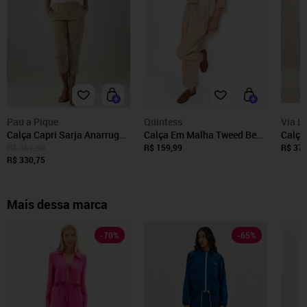
Pau a Pique
Quintess
Via L
Calça Capri Sarja Anarruga |
Calça Em Malha Tweed Bege
Calça
Pau a Pique Bege
Quintess
Reta 
R$ 367,50
R$ 159,99
R$ 373
R$ 330,75
Mais dessa marca
-
70
%
-
65
%