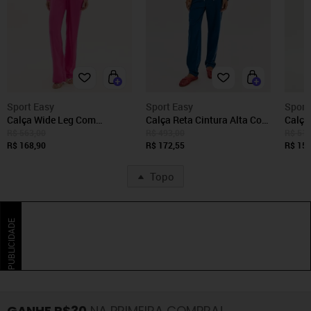
Sport Easy
Sport Easy
Sport
Calça Wide Leg Com
Calça Reta Cintura Alta Com
Calça
Amarração Sport Easy
Bordado Sport Easy
Sport
R$ 563,00
R$ 493,00
R$ 517
R$ 168,90
R$ 172,55
R$ 155
Topo
PUBLICIDADE
GANHE R$30
NA PRIMEIRA COMPRA!