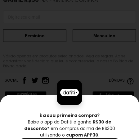
Feminino
Masculino
Válido apenas em produtos selecionados.
Veja as regras.
Ao se
cadastrar, você declara que leu e compreendeu a nossa
Política de
Privacidade.
SOCIAL
DÚVIDAS
É a sua primeira compra?
Baixe o app da Dafiti e ganhe
R$30 de
Frete grátis*
Troca grátis
Entrega rápida
desconto*
em compras acima de R$300
utilizando o
cupom APP30
.