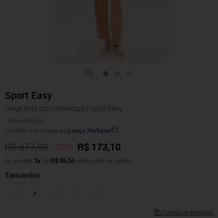
Sport Easy
Calça Reta Com Amarração Sport Easy
Ver avaliações
Vendido e entregue por
Lança Perfume
R$ 577,00
R$ 173,10
-70%
ou em até
2x
de
R$ 86,55
sem juros no cartão
Tamanho
PP
P
M
G
GG
Tabela de Medidas