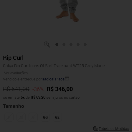
Rip Curl
Calça Rip Curl Icons Of Surf Trackpant WT25 Grey Marle
Ver avaliações
Vendido e entregue por
Radical Place
R$ 541,00
R$ 346,00
-36%
ou em até
5x
de
R$ 69,20
sem juros no cartão
Tamanho
P
M
G
GG
G2
Tabela de Medidas