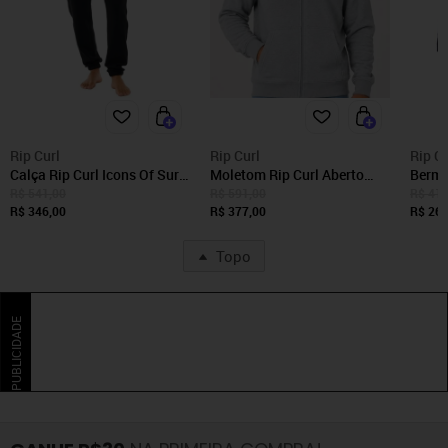
Rip Curl
Rip Curl
Rip Cu
Calça Rip Curl Icons Of Surf
Moletom Rip Curl Aberto
Bermu
Trackpant WT25 Masculina
Classic Surf WT26 Grey
Surf 
R$ 541,00
R$ 591,00
R$ 410
Black
R$ 346,00
Marle
R$ 377,00
Sulph
R$ 262
Topo
PUBLICIDADE