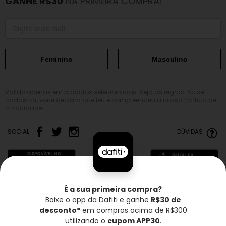
GANHE R$30
NA PRIMEIRA COMPRA!
Feminino
Masculino
Válido apenas em produtos selecionados.
Veja as regras.
Ao se
cadastrar, você declara que leu e compreendeu a nossa
Política de
Privacidade.
SOCIAL
DÚVIDAS
É a sua primeira compra?
Baixe o app da Dafiti e ganhe
R$30 de
Frete grátis*
Troca grátis
Entrega rápida
desconto*
em compras acima de R$300
utilizando o
cupom APP30
.