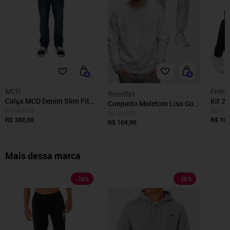
MCD
Frent'
Benellys
Calça MCD Denim Slim Fit
Kit 2
Conjunto Moletom Liso Gola
SM26 Indigo
Acade
R$ 607,00
R$ 135
Redonda e Calça Masculina
R$ 199,90
R$ 388,00
Bolso
R$ 102
Benellys Cinza Claro
R$ 104,90
Mais dessa marca
-
36
%
-
36
%