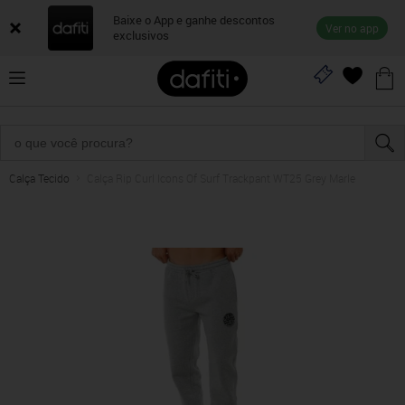
Baixe o App e ganhe descontos
Ver no app
exclusivos
Calça Tecido
Calça Rip Curl Icons Of Surf Trackpant WT25 Grey Marle