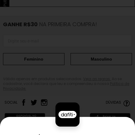
GANHE R$30
NA PRIMEIRA COMPRA!
Feminino
Masculino
Válido apenas em produtos selecionados.
Veja as regras.
Ao se
cadastrar, você declara que leu e compreendeu a nossa
Política de
Privacidade.
SOCIAL
DÚVIDAS