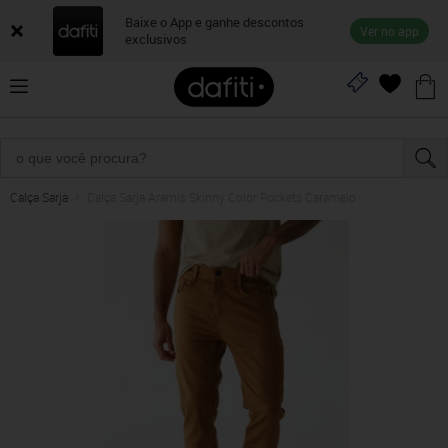
Baixe o App e ganhe descontos
Ver no app
exclusivos
Calça Sarja
Calça Sarja Aramis Skinny Color Pockets Caramelo