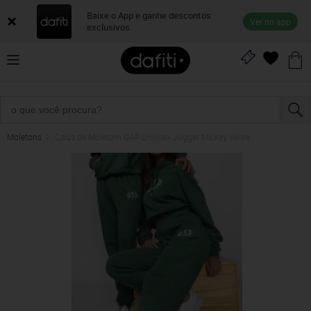
Baixe o App e ganhe descontos
Ver no app
exclusivos
Moletons
Calça de Moletom GAP Unissex Jogger Mickey Verde