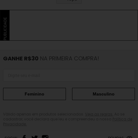
PUBLICIDADE
GANHE R$30
NA PRIMEIRA COMPRA!
Feminino
Masculino
Válido apenas em produtos selecionados.
Veja as regras.
Ao se
cadastrar, você declara que leu e compreendeu a nossa
Política de
Privacidade.