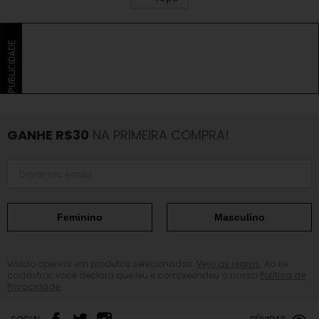
PUBLICIDADE
GANHE R$30
NA PRIMEIRA COMPRA!
Feminino
Masculino
Válido apenas em produtos selecionados.
Veja as regras.
Ao se
cadastrar, você declara que leu e compreendeu a nossa
Política de
Privacidade.