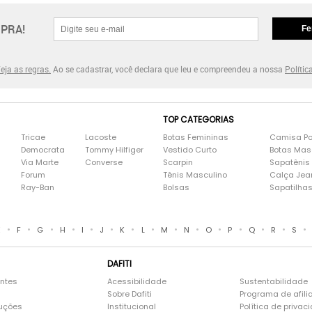
PRA!
Fe
eja as regras.
Ao se cadastrar, você declara que leu e compreendeu a nossa
Polític
TOP CATEGORIAS
Tricae
Lacoste
Botas Femininas
Camisa Po
Democrata
Tommy Hilfiger
Vestido Curto
Botas Mas
Via Marte
Converse
Scarpin
Sapatênis
Forum
Tênis Masculino
Calça Jea
Ray-Ban
Bolsas
Sapatilha
•
•
•
•
•
•
•
•
•
•
•
•
•
•
•
E
F
G
H
I
J
K
L
M
N
O
P
Q
R
S
DAFITI
entes
Acessibilidade
Sustentabilidade
Sobre Dafiti
Programa de afili
luções
Institucional
Política de privac