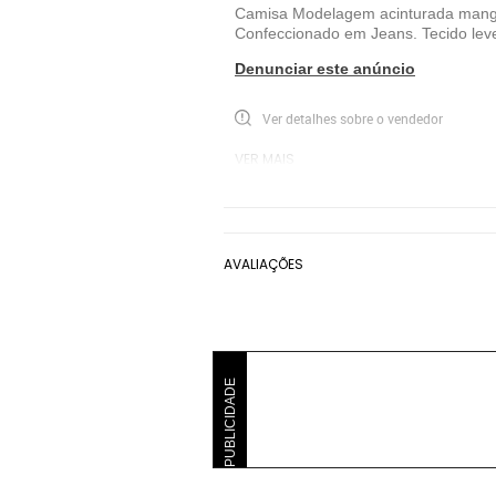
Camisa Modelagem acinturada manga
Confeccionado em Jeans. Tecido lev
Denunciar este anúncio
Ver detalhes sobre o vendedor
VER MAIS
Novah Store
Camisa Manga Longa Nova
AVALIAÇÕES
PUBLICIDADE