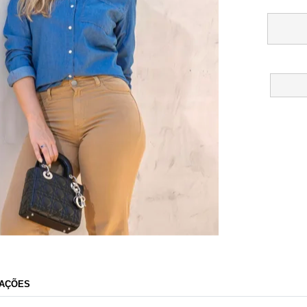
Novah Store
AÇÕES
Razão Social