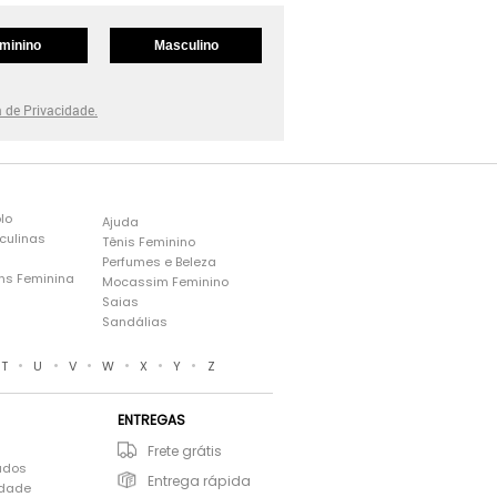
minino
Masculino
a de Privacidade.
lo
Ajuda
culinas
Tênis Feminino
Perfumes e Beleza
ns Feminina
Mocassim Feminino
s
Saias
Sandálias
•
•
•
•
•
•
T
U
V
W
X
Y
Z
ENTREGAS
Frete grátis
ados
Entrega rápida
idade