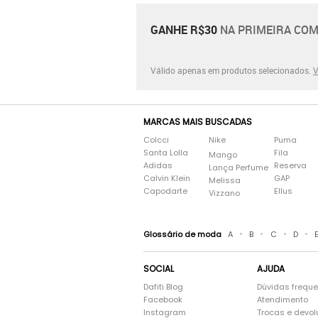
GANHE R$30
NA PRIMEIRA COM
Válido apenas em produtos selecionados.
V
MARCAS MAIS BUSCADAS
Colcci
Nike
Puma
Santa Lolla
Fila
Mango
Adidas
Reserva
Lança Perfume
Calvin Klein
GAP
Melissa
Capodarte
Ellus
Vizzano
•
•
•
•
Glossário de moda
A
B
C
D
SOCIAL
AJUDA
Dafiti Blog
Dúvidas frequ
Facebook
Atendimento
Instagram
Trocas e devo