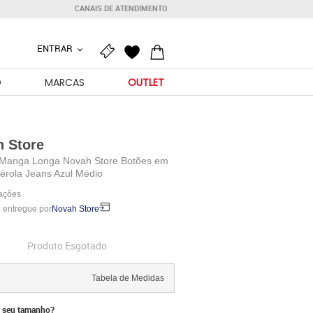
CANAIS DE ATENDIMENTO
ENTRAR
O
MARCAS
OUTLET
 Store
Manga Longa Novah Store Botões em
érola Jeans Azul Médio
iações
 entregue por
Novah Store
Produto Esgotado
Tabela de Medidas
 seu tamanho?