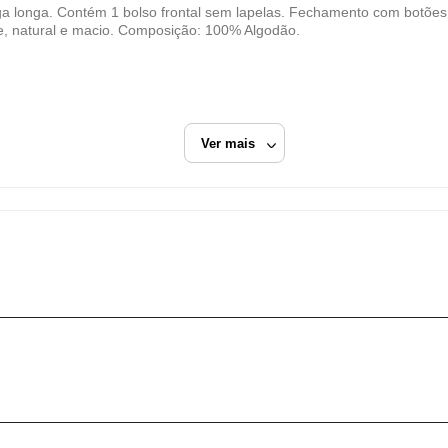
N. A. Almendra Goffert Confecções Ltda.
 longa. Contém 1 bolso frontal sem lapelas. Fechamento com botões
CNPJ
e, natural e macio. Composição: 100% Algodão.
72.868.441/0001-10
Endereço
Av. Major Alvim, 195, Galpão Industrial
Atibaia, SP/SP
Ver mais
CEP: 12942-550
Fechar
h Store
Azul
Camisa Manga Longa