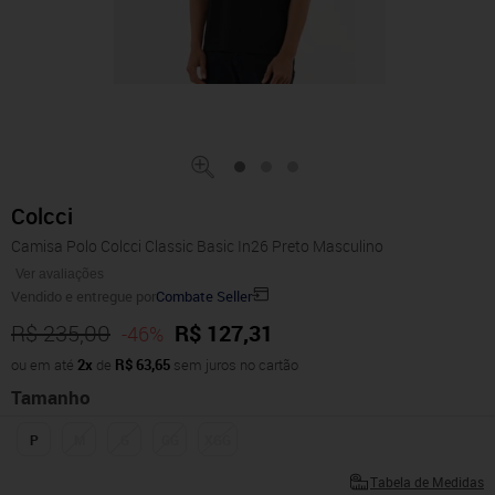
Colcci
Camisa Polo Colcci Classic Basic In26 Preto Masculino
Ver avaliações
Vendido e entregue por
Combate Seller
R$ 235,00
R$ 127,31
-46%
ou em até
2x
de
R$ 63,65
sem juros no cartão
Tamanho
P
M
G
GG
XGG
Tabela de Medidas