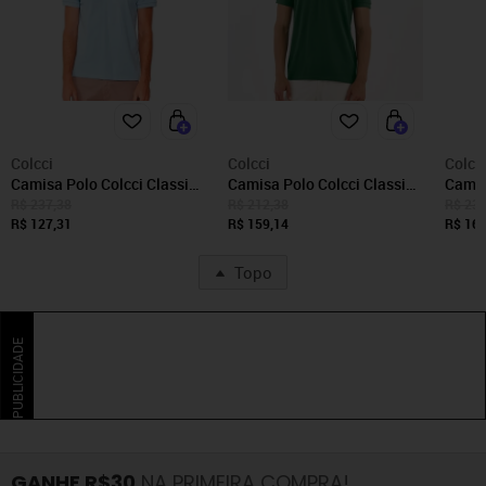
Colcci
Colcci
Colcc
Camisa Polo Colcci Classic
Camisa Polo Colcci Classic
Camis
In26 Azul Masculino
In26 Verde Masculino
Basic
R$ 237,38
R$ 212,38
R$ 235
R$ 127,31
R$ 159,14
R$ 163
Topo
PUBLICIDADE
GANHE R$30
NA PRIMEIRA COMPRA!