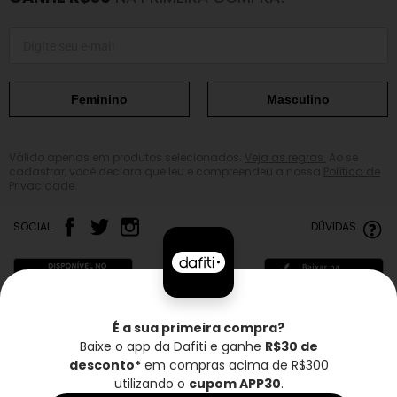
Feminino
Masculino
Válido apenas em produtos selecionados.
Veja as regras.
Ao se
cadastrar, você declara que leu e compreendeu a nossa
Política de
Privacidade.
SOCIAL
DÚVIDAS
É a sua primeira compra?
Baixe o app da Dafiti e ganhe
R$30 de
Frete grátis*
Troca grátis
Entrega rápida
desconto*
em compras acima de R$300
utilizando o
cupom APP30
.