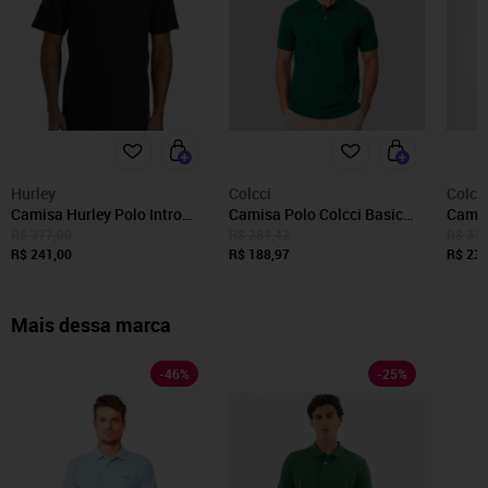
Hurley
Colcci
Colcc
Camisa Hurley Polo Intro
Camisa Polo Colcci Basic
Camis
WT26 Masculina Preto
Pr27 Verde Horto Masculino
Listr
R$ 377,00
R$ 284,42
R$ 312
R$ 241,00
R$ 188,97
R$ 237
Mais dessa marca
-
46
%
-
25
%