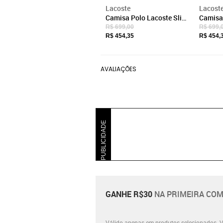
Lacoste
Lacost
Camisa Polo Lacoste Slim
Camisa
Fit Masculina Em Petit
Fit Mas
R$ 699,00
R$ 699,
Piquet Stretch Cinza
Rosa
R$ 454,35
R$ 454,
AVALIAÇÕES
PUBLICIDADE
GANHE R$30
NA PRIMEIRA COM
Válido apenas em produtos selecionados.
V