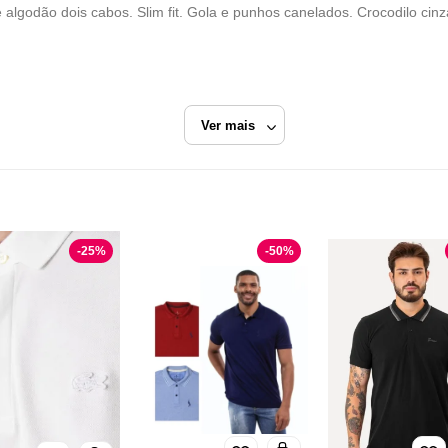
e algodão dois cabos. Slim fit. Gola e punhos canelados. Crocodilo cin
Ver mais
Preto
Polo Manga Curta
-
25
%
-
50
%
Lacoste
Razão Social
DEVANLAY VENTURES DO BRASIL COMERCIO,
IMPORTACAO, EXPORTACAO E PARTICIPACOES