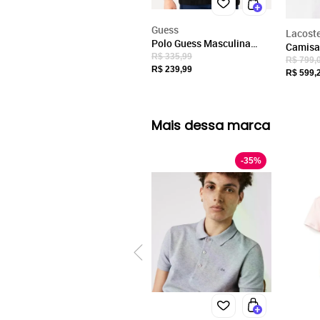
Guess
Lacost
Polo Guess Masculina
Camisa
Piquet Dark Friso Bordado
R$ 335,99
Paris R
R$ 799,
Preta
R$ 239,99
Masculi
R$ 599,
Algodão
Mais dessa marca
-
35
%