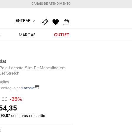
CANAIS DE ATENDIMENTO
ENTRAR
O
MARCAS
OUTLET
te
Polo Lacoste Slim Fit Masculina em
uet Stretch
iações
 entregue por
Lacoste
,00
-35%
54,35
 90,87
sem juros no cartão
O