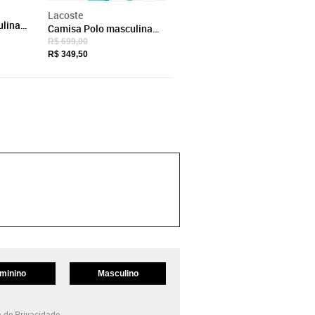
Lacoste
ulina
Camisa Polo masculina
iquet
Slim Fit em petit piquet
R$ 699,00
Azul
R$ 349,50
minino
Masculino
a de Privacidade.