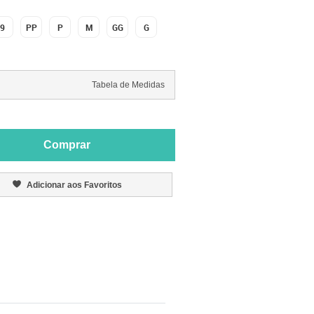
9
PP
P
M
GG
G
Tabela de Medidas
Comprar
Adicionar aos Favoritos