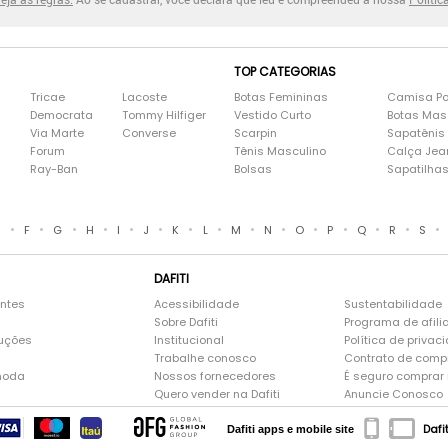
TOP CATEGORIAS
Tricae
Lacoste
Botas Femininas
Camisa Po
Democrata
Tommy Hilfiger
Vestido Curto
Botas Mas
Via Marte
Converse
Scarpin
Sapatênis
Forum
Tênis Masculino
Calça Jea
Ray-Ban
Bolsas
Sapatilha
•
•
•
•
•
•
•
•
•
•
•
•
•
•
•
E
F
G
H
I
J
K
L
M
N
O
P
Q
R
S
DAFITI
entes
Acessibilidade
Sustentabilidade
Sobre Dafiti
Programa de afili
luções
Institucional
Política de privac
Trabalhe conosco
Contrato de comp
moda
Nossos fornecedores
É seguro comprar n
Quero vender na Dafiti
Anuncie Conosco
Dafi
Dafiti apps e mobile site