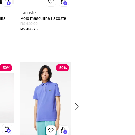
Lacoste
ina
Polo masculina Lacoste
do
Paris em Algodão Piqué
R$ 649,00
com Stretch Azul
R$ 486,75
-
50
%
-
50
%