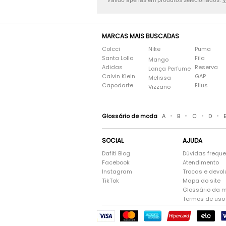
MARCAS MAIS BUSCADAS
Colcci
Nike
Puma
Santa Lolla
Fila
Mango
Adidas
Reserva
Lança Perfume
Calvin Klein
GAP
Melissa
Capodarte
Ellus
Vizzano
•
•
•
•
Glossário de moda
A
B
C
D
SOCIAL
AJUDA
Dafiti Blog
Dúvidas frequ
Facebook
Atendimento
Instagram
Trocas e devo
TikTok
Mapa do site
Glossário da 
Termos de uso