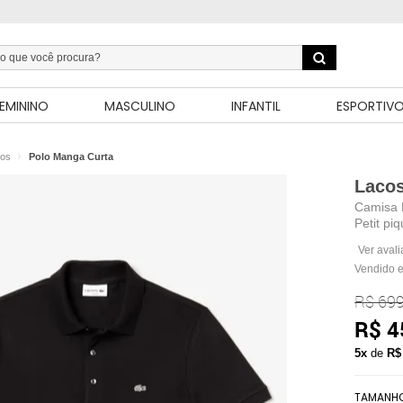
EMININO
MASCULINO
INFANTIL
ESPORTIV
los
Polo Manga Curta
Lacos
Camisa 
Petit piq
Ver aval
Vendido e
R$ 699
R$ 4
5x
de
R$
TAMANH