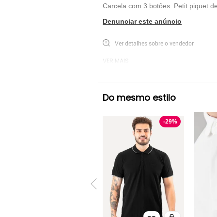
Carcela com 3 botões. Petit piquet d
Denunciar este anúncio
Ver detalhes sobre o vendedor
VER MAIS
Lacoste
Polo Manga Curta Lacoste
Do mesmo estilo
-
29
%