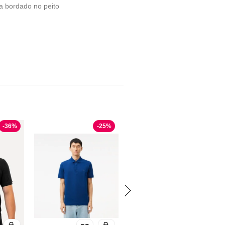
za bordado no peito
-
36
%
-
25
%