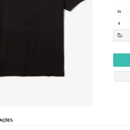
3G
8
AÇÕES