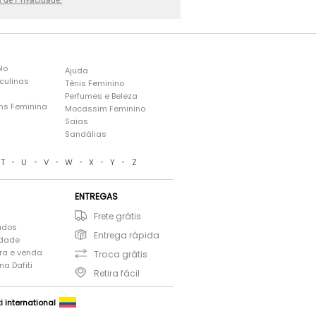
lo
Ajuda
culinas
Tênis Feminino
Perfumes e Beleza
ns Feminina
Mocassim Feminino
s
Saias
Sandálias
•
•
•
•
•
•
T
U
V
W
X
Y
Z
ENTREGAS
Frete grátis
ados
Entrega rápida
idade
ra e venda
Troca grátis
a Dafiti
Retira fácil
ti international