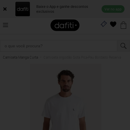
Baixe o App e ganhe descontos
Ver no app
exclusivos
Camiseta Manga Curta
Camiseta Algodão Gota Pica-Pau Bordado Reserva