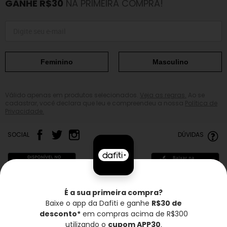
GANHE R$30
NA PRIMEIRA COMPRA!
Feminino
Masculino
Válido apenas em produtos selecionados.
Veja as regras.
Ao se
cadastrar, você declara que leu e compreendeu a nossa
Política de
Privacidade.
SOCIAL
DÚVIDAS
É a sua primeira compra?
Baixe o app da Dafiti e ganhe
R$30 de
Frete grátis*
Troca grátis
Entrega rápida
desconto*
em compras acima de R$300
utilizando o
cupom APP30
.