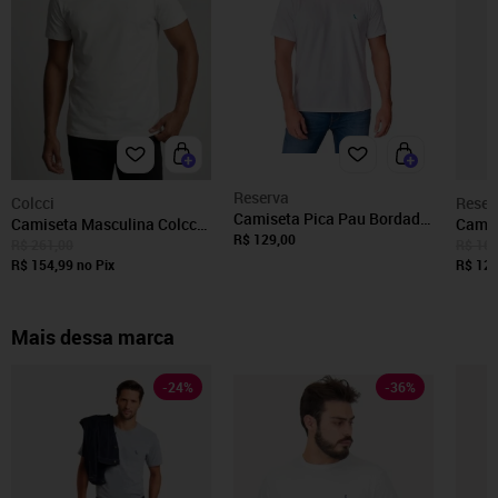
Reserva
Colcci
Reser
Camiseta Pica Pau Bordado
Camiseta Masculina Colcci
Camis
Céu Reserva
R$ 129,00
Logo Bordado Branca
Pica-
R$ 261,00
R$ 169
R$ 154,99
no Pix
Cinza
R$ 129
Mais dessa marca
-
24
%
-
36
%