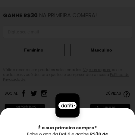
GANHE R$30
NA PRIMEIRA COMPRA!
Feminino
Masculino
Válido apenas em produtos selecionados.
Veja as regras.
Ao se
cadastrar, você declara que leu e compreendeu a nossa
Política de
Privacidade.
SOCIAL
DÚVIDAS
É a sua primeira compra?
Baixe o app da Dafiti e ganhe
R$30 de