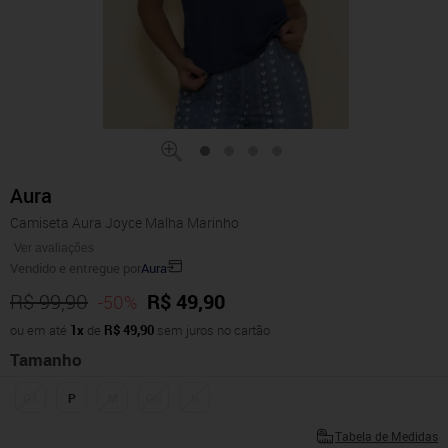
Aura
Camiseta Aura Joyce Malha Marinho
Ver avaliações
Vendido e entregue por
Aura
R$ 99,90
R$ 49,90
-50%
ou em até
1x
de
R$ 49,90
sem juros no cartão
Tamanho
G1
P
M
GG
G
Tabela de Medidas