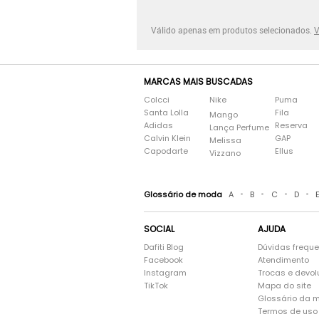
Válido apenas em produtos selecionados.
V
MARCAS MAIS BUSCADAS
Colcci
Nike
Puma
Santa Lolla
Fila
Mango
Adidas
Reserva
Lança Perfume
Calvin Klein
GAP
Melissa
Capodarte
Ellus
Vizzano
•
•
•
•
Glossário de moda
A
B
C
D
SOCIAL
AJUDA
Dafiti Blog
Dúvidas frequ
Facebook
Atendimento
Instagram
Trocas e devo
TikTok
Mapa do site
Glossário da 
Termos de uso