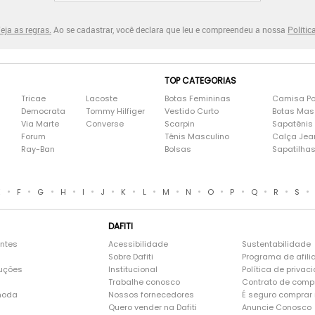
eja as regras.
Ao se cadastrar, você declara que leu e compreendeu a nossa
Polític
TOP CATEGORIAS
Tricae
Lacoste
Botas Femininas
Camisa Po
Democrata
Tommy Hilfiger
Vestido Curto
Botas Mas
Via Marte
Converse
Scarpin
Sapatênis
Forum
Tênis Masculino
Calça Jea
Ray-Ban
Bolsas
Sapatilha
•
•
•
•
•
•
•
•
•
•
•
•
•
•
•
E
F
G
H
I
J
K
L
M
N
O
P
Q
R
S
DAFITI
entes
Acessibilidade
Sustentabilidade
Sobre Dafiti
Programa de afili
luções
Institucional
Política de privac
Trabalhe conosco
Contrato de comp
moda
Nossos fornecedores
É seguro comprar n
Quero vender na Dafiti
Anuncie Conosco