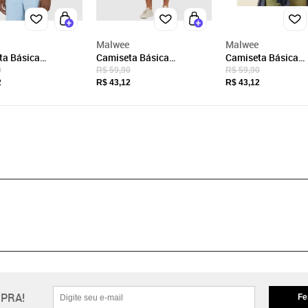
Malwee
Malwee
ta Básica
Camiseta Básica
Camiseta Básica
ina Gola V Em
Masculina Gola V Em
Masculina Gola V 
0
R$ 59,90
R$ 59,90
o
Algodão
Algodão
2
R$ 43,12
R$ 43,12
PRA!
Fe