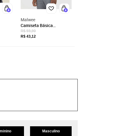
Malwee
Camiseta Básica
Em
Masculina Gola V Em
R$ 59,90
Algodão
R$ 43,12
minino
Masculino