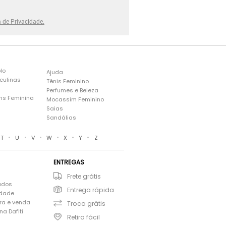
a de Privacidade.
lo
Ajuda
culinas
Tênis Feminino
Perfumes e Beleza
ns Feminina
Mocassim Feminino
s
Saias
Sandálias
•
•
•
•
•
•
T
U
V
W
X
Y
Z
ENTREGAS
Frete grátis
ados
Entrega rápida
idade
ra e venda
Troca grátis
a Dafiti
Retira fácil