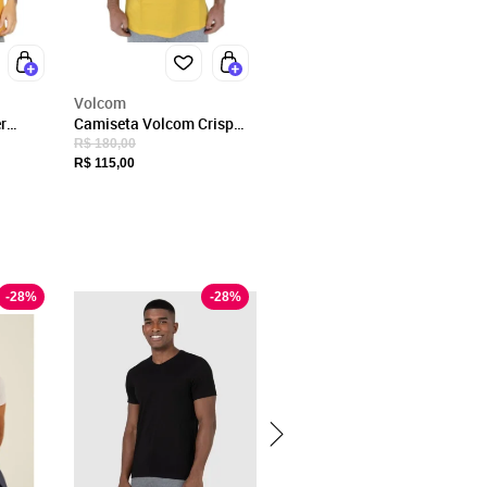
Volcom
r
Camiseta Volcom Crisp
WT25
Stone WT25 Masculina
R$ 180,00
o
Amarelo
R$ 115,00
-
28
%
-
28
%