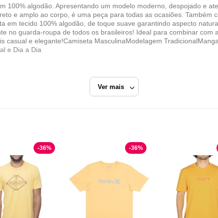
em 100% algodão. Apresentando um modelo moderno, despojado e ate
e reto e amplo ao corpo, é uma peça para todas as ocasiões. Também
eita em tecido 100% algodão, de toque suave garantindo aspecto natural
te no guarda-roupa de todos os brasileiros! Ideal para combinar co
mais casual e elegante!Camiseta MasculinaModelagem TradicionalMan
l e Dia a Dia
Ver mais
Amarelo
Camiseta Manga Curta
-
36
%
-
36
%
Malwee
Razão Social
Malwee Malhas LTDA