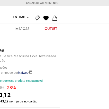
CANAIS DE ATENDIMENTO
ENTRAR
O
MARCAS
OUTLET
ee
a Básica Masculina Gola Texturizada
dão
iações
 entregue por
Malwee
orque esse produto é sustentável
90
-28%
3,12
 43,12
sem juros no cartão