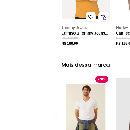
Tommy Jeans
Hurley
Camiseta Tommy Jeans
Camiset
Masculina Linear Gel
Bamboo
R$ 239,99
R$ 180,
Mostarda
Amarel
R$ 199,99
R$ 115,
Mais dessa marca
-
28
%