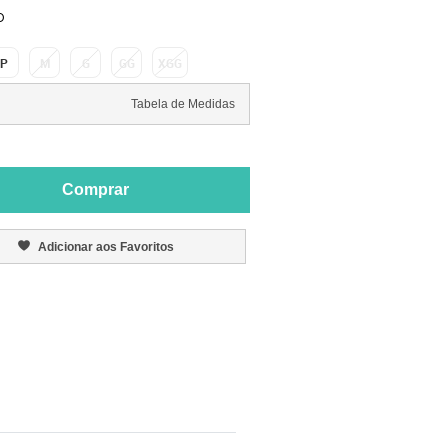
O
P
M
G
GG
XGG
Tabela de Medidas
Comprar
Adicionar aos Favoritos