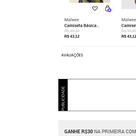
Malwee
Malwee
Camiseta Básica
Camise
Masculina Gola V Em
Mascul
R$ 59,90
R$ 59,9
Algodão
Algodã
R$ 43,12
R$ 43,1
AVALIAÇÕES
PUBLICIDADE
GANHE R$30
NA PRIMEIRA COM