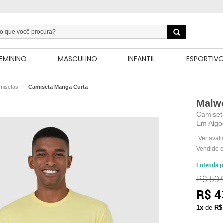
EMININO
MASCULINO
INFANTIL
ESPORTIV
misetas
Camiseta Manga Curta
Malw
Camiset
Em Algo
Ver aval
Vendido e
Entenda p
R$ 59,
R$ 4
1x
de
R$