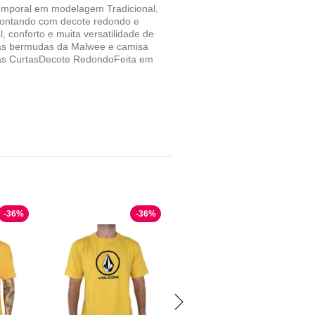
mporal em modelagem Tradicional,
 contando com decote redondo e
, conforto e muita versatilidade de
m as bermudas da Malwee e camisa
gas CurtasDecote RedondoFeita em
-
36
%
-
36
%