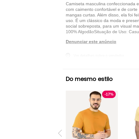
Camiseta masculina confeccionada 
com caimento confortável e de cort
mangas curtas. Além disso, ela foi f
uso. É um clássico da moda e presen
social sobreposta, para um visual 
100% AlgodãoSituação de Uso: Casua
Denunciar este anúncio
Ver detalhes sobre o vendedor
VER MAIS
Do mesmo estilo
Malwee
Camiseta Manga Curta Malwee
-
17
%