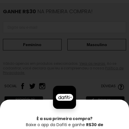
GANHE R$30
NA PRIMEIRA COMPRA!
Feminino
Masculino
Válido apenas em produtos selecionados.
Veja as regras.
Ao se
cadastrar, você declara que leu e compreendeu a nossa
Política de
Privacidade.
SOCIAL
DÚVIDAS
É a sua primeira compra?
Baixe o app da Dafiti e ganhe
R$30 de
Frete grátis*
Troca grátis
Entrega rápida