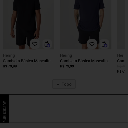
Hering
Hering
Herin
Camiseta Básica Masculina
Camiseta Básica Masculina
Camis
Manga Curta Com Decote V
Manga Curta Com Decote V
Manga
R$ 79,99
R$ 79,99
R$ 79,
World
World
World
R$ 63,
Topo
PUBLICIDADE