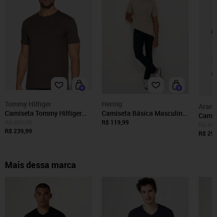
Tommy Hilfiger
Hering
Arami
Camiseta Tommy Hilfiger
Camiseta Básica Masculina
Camis
Masculina Essential Cotton
Manga Curta Areia
R$ 287,99
R$ 119,99
Curta 
R$ 369
Marrom
R$ 239,99
R$ 295
Mais dessa marca