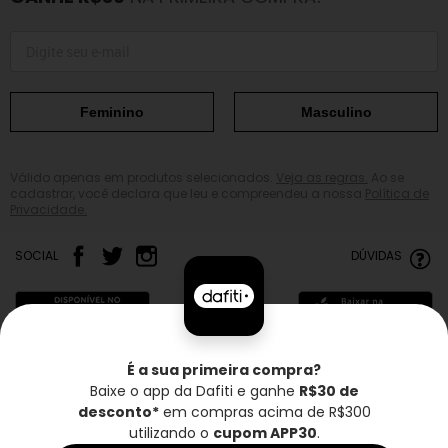
Feminino
Masculino
Válido apenas em produtos selecionados.
Veja as regras.
Ao se
cadastrar, você declara que leu e compreendeu a nossa
Política de
Privacidade.
SOCIAL
DÚVIDAS
É a sua primeira compra?
Baixe o app da Dafiti e ganhe
R$30 de
Frete grátis*
Troca grátis
Entrega rápida
desconto*
em compras acima de R$300
utilizando o
cupom APP30
.