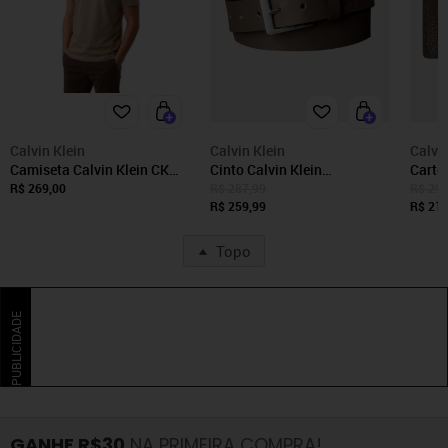
Calvin Klein
Calvin Klein
Calvin
Camiseta Calvin Klein CK
Cinto Calvin Klein
Cartei
Bordado Caqui Masculino
Masculino Queima CK
Couro
R$ 269,00
R$ 287,99
R$ 295
Calvin Klein Marrom
Marrom
R$ 259,99
R$ 219
Topo
PUBLICIDADE
GANHE R$30
NA PRIMEIRA COMPRA!