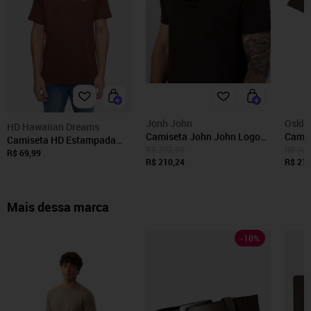
Jonh John
Oskle
HD Hawaiian Dreams
Camiseta John John Logo
Camis
Camiseta HD Estampada
Camurça Marrom
Vinta
R$ 292,00
R$ 361
Marrom
R$ 69,99
R$ 210,24
Mascu
R$ 219
Mais dessa marca
-
10
%