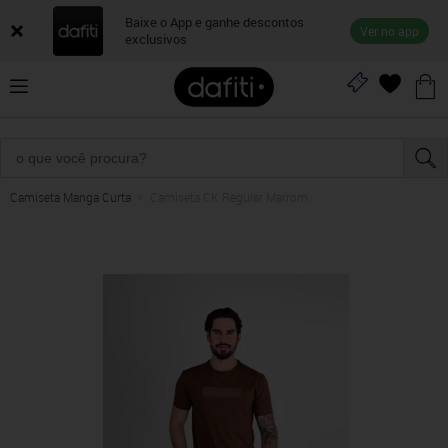
Baixe o App e ganhe descontos
Ver no app
exclusivos
Camiseta Manga Curta
Camiseta CK Regular Marrom