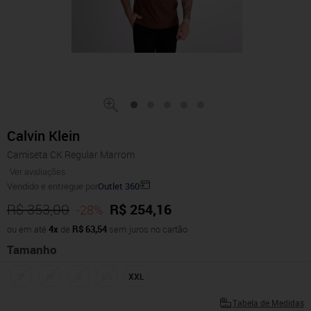
Calvin Klein
Camiseta CK Regular Marrom
Ver avaliações
Vendido e entregue por
Outlet 360
R$ 353,00
R$ 254,16
-28%
ou em até
4x
de
R$ 63,54
sem juros no cartão
Tamanho
P
M
G
GG
XXL
Tabela de Medidas