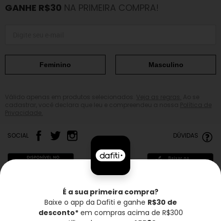
GANHE R$30
NA PRIMEIRA COMPRA!
Feminino
Masculino
Válido apenas em produtos selecionados.
Veja as regras.
Ao se
cadastrar, você declara que leu e compreendeu a nossa
Política de
Privacidade.
SOCIAL
DÚVIDAS
É a sua primeira compra?
Baixe o app da Dafiti e ganhe
R$30 de
Frete grátis*
Troca grátis
Entrega rápida
desconto*
em compras acima de R$300