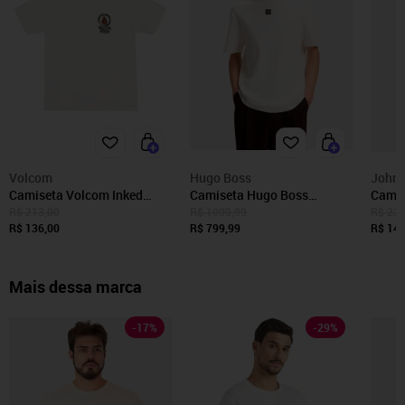
Volcom
Hugo Boss
John 
Camiseta Volcom Inked
Camiseta Hugo Boss
Camis
SM25 Masculina Mescla Off
Masculina Regular Fit Dalile
Mascu
R$ 213,00
R$ 1099,99
R$ 239
White
R$ 136,00
Off White
R$ 799,99
Dream
R$ 149
Mais dessa marca
-
17
%
-
29
%