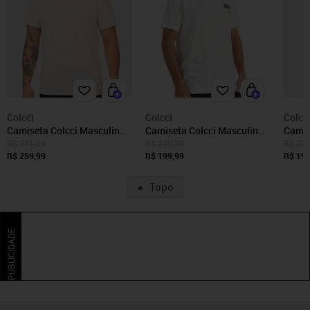
Colcci
Colcci
Colcc
Camiseta Colcci Masculina
Camiseta Colcci Masculina
Camis
Regular Linho Logo Off-
Regular Chill Time Off-White
Regul
R$ 311,99
R$ 279,99
R$ 279
White Mescla
R$ 259,99
R$ 199,99
White
R$ 199
Topo
PUBLICIDADE