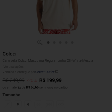
Colcci
Camiseta Colcci Masculina Regular Linho Off-White Mescla
Ver avaliações
Vendido e entregue por
Secret Outlet
R$ 249,99
R$ 199,99
-20%
ou em até
3x
de
R$ 66,66
sem juros no cartão
Tamanho
P
M
G
GG
XGG
XXG