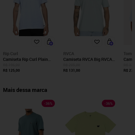
Rip Curl
RVCA
Tommy
Camiseta Rip Curl Plain
Camiseta RVCA Big RVCA
Camis
Wash Blade Masculina
WT25 Masculina Azul Claro
Mascu
R$ 196,00
R$ 205,00
R$ 335
SM23 Azul Claro
R$ 125,00
R$ 131,00
Graph
R$ 279
Mais dessa marca
-
36
%
-
36
%