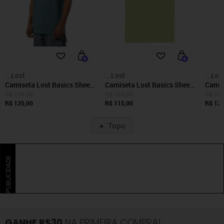
...Lost
...Lost
...Los
Camiseta Lost Basics Sheep
Camiseta Lost Basics Sheep
Camis
SM25 Masculina Azul
Masculina Verde Pistache
SM26 
R$ 196,00
R$ 180,00
R$ 196
Hossegor
R$ 125,00
R$ 115,00
R$ 125
Topo
PUBLICIDADE
GANHE R$30
NA PRIMEIRA COMPRA!