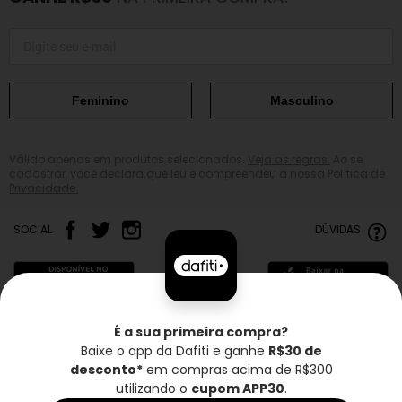
Feminino
Masculino
Válido apenas em produtos selecionados.
Veja as regras.
Ao se
cadastrar, você declara que leu e compreendeu a nossa
Política de
Privacidade.
SOCIAL
DÚVIDAS
É a sua primeira compra?
Baixe o app da Dafiti e ganhe
R$30 de
Frete grátis*
Troca grátis
Entrega rápida
desconto*
em compras acima de R$300
utilizando o
cupom APP30
.