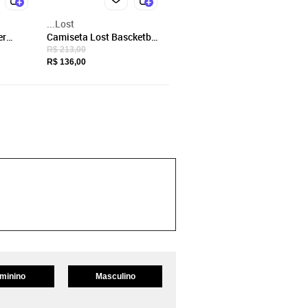
...Lost
er
Camiseta Lost Bascketball
WT25 Masculina Roxo
R$ 213,00
go
Figo
R$ 136,00
minino
Masculino