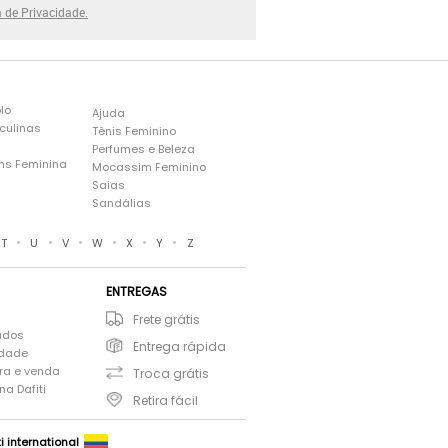
a de Privacidade.
lo
Ajuda
culinas
Tênis Feminino
Perfumes e Beleza
ns Feminina
Mocassim Feminino
s
Saias
Sandálias
•
•
•
•
•
•
T
U
V
W
X
Y
Z
ENTREGAS
Frete grátis
ados
Entrega rápida
idade
ra e venda
Troca grátis
a Dafiti
Retira fácil
ti international