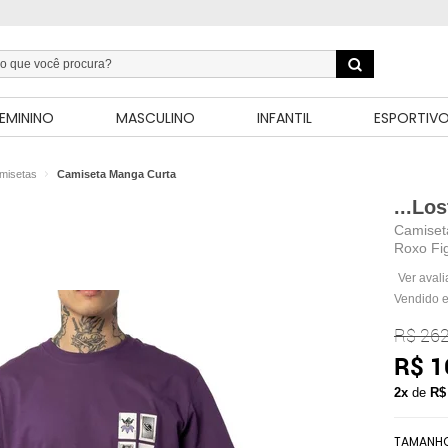
EMININO
MASCULINO
INFANTIL
ESPORTIV
misetas
Camiseta Manga Curta
...Los
Camiset
Roxo Fi
Ver aval
Vendido e
R$ 262
R$ 1
2x
de
R$
TAMANH