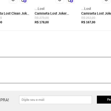
...Lost
...Lost
a Lost Clean Joker
Camiseta Lost Joker
Camiseta Lost Jok
asculina Branco
SM25 Masculina Roxo
Punch Lost SM25
00
R$ 279,00
R$ 262,00
Figo
Masculina Roxo Fi
00
R$ 178,00
R$ 167,00
PRA!
Fe