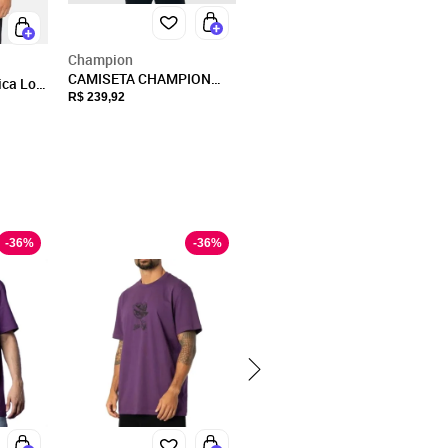
Champion
CAMISETA CHAMPION
ica Los
LIFE C LOGO TONAL EMB
R$ 239,92
xa
-
36
%
-
36
%