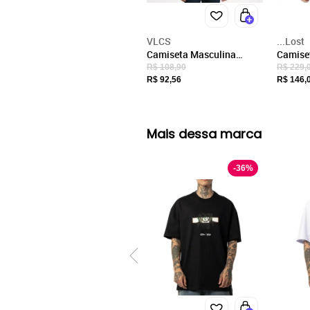
VLCS
...Lost
Camiseta Masculina
Camiset
Regular Manga Curta
WT24 M
R$ 108,90
R$ 229,
Logo VLCS
R$ 92,56
R$ 146,
Mais dessa marca
-
36
%