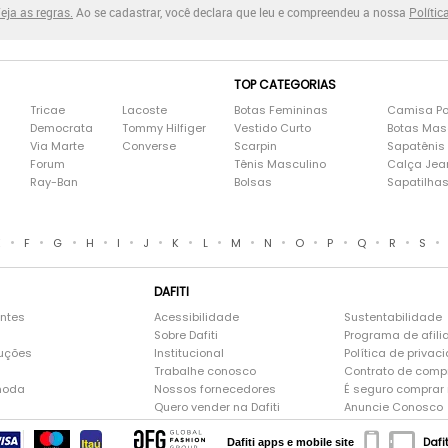
eja as regras.
Ao se cadastrar, você declara que leu e compreendeu a nossa
Polític
TOP CATEGORIAS
Tricae
Lacoste
Botas Femininas
Camisa Po
Democrata
Tommy Hilfiger
Vestido Curto
Botas Mas
Via Marte
Converse
Scarpin
Sapatênis
Forum
Tênis Masculino
Calça Jea
Ray-Ban
Bolsas
Sapatilha
•
•
•
•
•
•
•
•
•
•
•
•
•
•
•
E
F
G
H
I
J
K
L
M
N
O
P
Q
R
S
DAFITI
entes
Acessibilidade
Sustentabilidade
Sobre Dafiti
Programa de afili
luções
Institucional
Política de privac
Trabalhe conosco
Contrato de comp
moda
Nossos fornecedores
É seguro comprar n
Quero vender na Dafiti
Anuncie Conosco
Dafi
Dafiti apps e mobile site