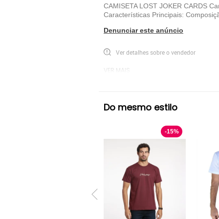
CAMISETA LOST JOKER CARDS Camiset
Características Principais: Composiç
Denunciar este anúncio
Ver detalhes sobre o vendedor
VER MAIS
...Lost
Camiseta Manga Curta ...Lost
Do mesmo estilo
-
15
%