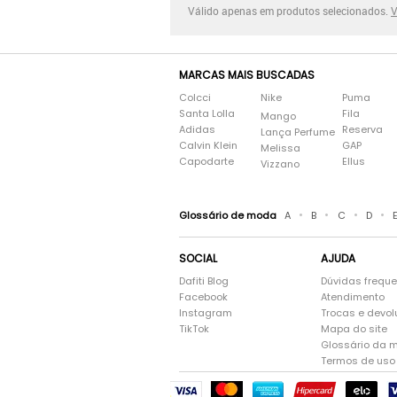
Válido apenas em produtos selecionados.
V
MARCAS MAIS BUSCADAS
Colcci
Nike
Puma
Santa Lolla
Fila
Mango
Adidas
Reserva
Lança Perfume
Calvin Klein
GAP
Melissa
Capodarte
Ellus
Vizzano
•
•
•
•
Glossário de moda
A
B
C
D
SOCIAL
AJUDA
Dafiti Blog
Dúvidas frequ
Facebook
Atendimento
Instagram
Trocas e devo
TikTok
Mapa do site
Glossário da 
Termos de uso