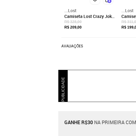
...Lost
...Lost
Camiseta Lost Crazy Joker
Camiset
WT25 Masculina Preto
WT25 M
R$ 328,00
R$ 311,
R$ 209,00
R$ 199,
AVALIAÇÕES
PUBLICIDADE
GANHE R$30
NA PRIMEIRA COM