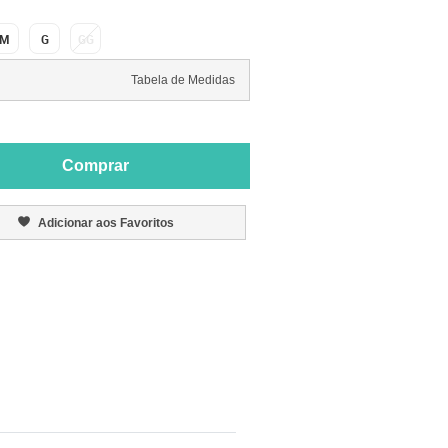
M
G
GG
Tabela de Medidas
Comprar
Adicionar aos Favoritos