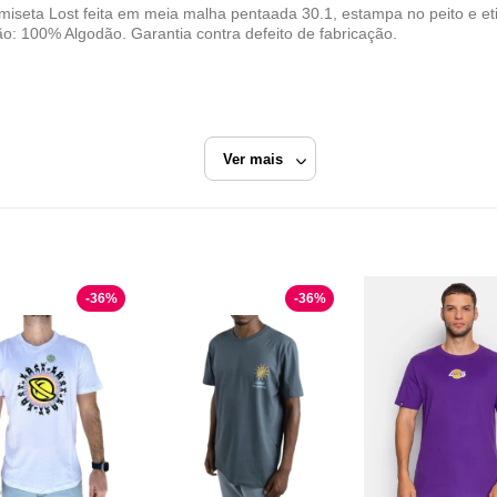
a Lost feita em meia malha pentaada 30.1, estampa no peito e eti
ão: 100% Algodão. Garantia contra defeito de fabricação.
Ver mais
Roxo
Camiseta Manga Curta
-
36
%
-
36
%
Radical Place
Razão Social
RADICAL PLACE LTDA
CNPJ