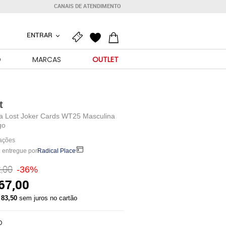
CANAIS DE ATENDIMENTO
ENTRAR
O
MARCAS
OUTLET
t
a Lost Joker Cards WT25 Masculina
go
iações
 entregue por
Radical Place
,00
-36%
67,00
 83,50
sem juros no cartão
O