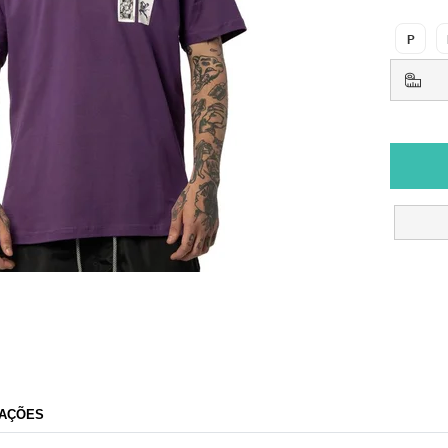
P
AÇÕES