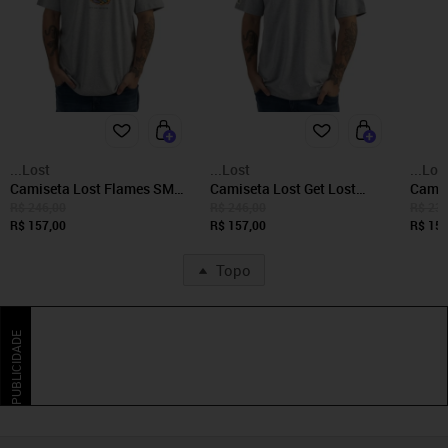
...Lost
...Lost
...Los
Camiseta Lost Flames SM25
Camiseta Lost Get Lost
Camis
Masculina Mescla Médio
Farol SM25 Masculina
Blend
R$ 246,00
R$ 246,00
R$ 238
R$ 157,00
Mescla Médio
R$ 157,00
Mescl
R$ 152
Topo
PUBLICIDADE