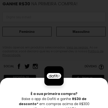
GANHE R$30
NA PRIMEIRA COMPRA!
Feminino
Masculino
Válido apenas em produtos selecionados.
Veja as regras.
Ao se
cadastrar, você declara que leu e compreendeu a nossa
Política de
Privacidade.
SOCIAL
DÚVIDAS
É a sua primeira compra?
Baixe o app da Dafiti e ganhe
R$30 de
Frete grátis*
Troca grátis
Entrega rápida
desconto*
em compras acima de R$300