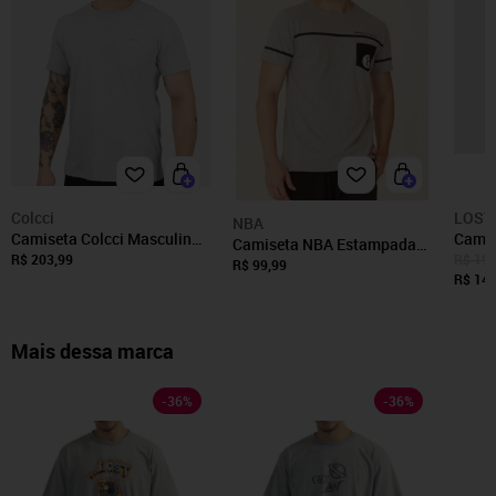
Colcci
LOST
NBA
Camiseta Colcci Masculina
Camis
Camiseta NBA Estampada
Slim Back To Basics Orange
Lost
R$ 203,99
R$ 199
Pocket Brooklyn Nets
R$ 99,99
Logo Cinza Mescla
R$ 149
Casual Cinza Mescla
Mais dessa marca
-
36
%
-
36
%