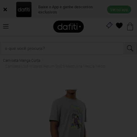
Baixe o App e ganhe descontos
Ver no app
exclusivos
Camiseta Manga Curta
Camiseta Lost Wizards Return SM25 Masculina Mescla Médio